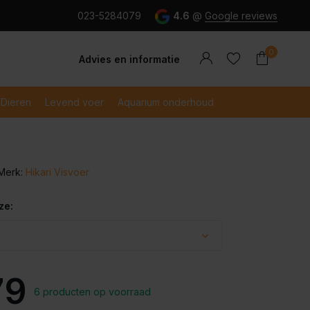
g en snel betaald met iDeal
023-5284079
4.6
@
Google reviews
0
Advies en informatie
Dieren
Levend voer
Aquarium onderhoud
Merk:
Hikari Visvoer
Account
Account
aanmaken
aanmaken
ze:
79
6 producten op voorraad