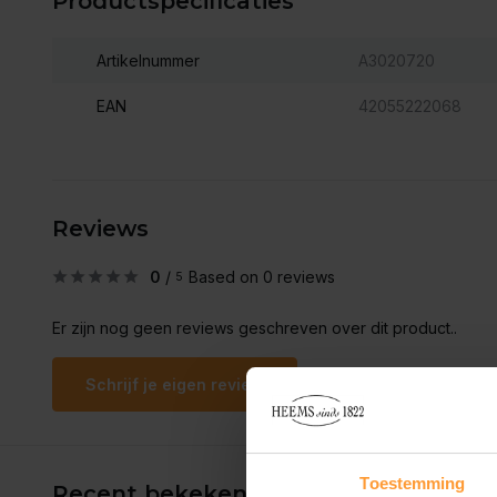
Productspecificaties
Artikelnummer
A3020720
EAN
42055222068
Reviews
0
/
Based on 0 reviews
5
Er zijn nog geen reviews geschreven over dit product..
Schrijf je eigen review
Toestemming
Recent bekeken