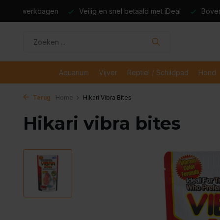
dagen
Veilig en snel betaald met iDeal
Boven de €50,- gr
Aquarium
Vijver
Reptiel / Schildpad
Hond
Terug
Home
Hikari Vibra Bites
Hikari vibra bites