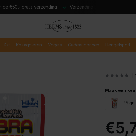
atis verzending
Verzending binnen 2-3 werkdagen
Veili
Kat
Knaagdieren
Vogels
Cadeaubonnen
Hengelsport
Maak een keu
35 gr
€5,