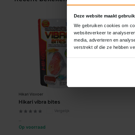
Deze website maakt gebruik
We gebruiken cookies om cont
websiteverkeer te analyseren
media, adverteren en analys
verstrekt of die ze hebben v
Hikari Visvoer
Hikari vibra bites
Vergelijk
...
Op voorraad