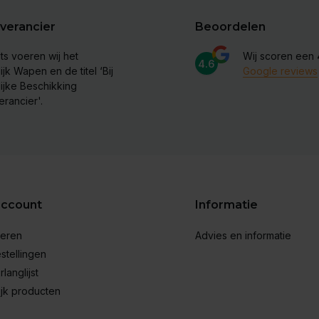
verancier
Beoordelen
ts voeren wij het
Wij scoren een
4.6
ijk Wapen en de titel ‘Bij
Google reviews
lijke Beschikking
erancier'.
account
Informatie
reren
Advies en informatie
stellingen
rlanglijst
ijk producten