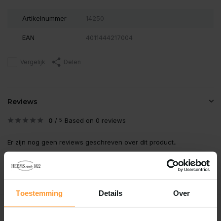
Artikelnummer
14250
EAN
4011444217004
Vergelijk
Delen
Reviews
0
/
Based on 0 reviews
5
Er zijn nog geen reviews geschreven over dit product..
Schrijf je eigen review
Toestemming
Details
Over
Recent bekeken