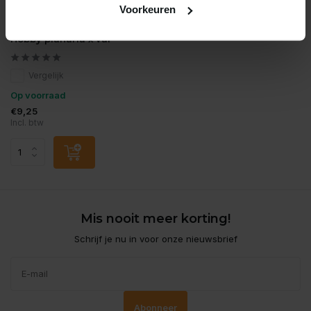
Voorkeuren
Hobby
Hobby planaria x val
Vergelijk
Op voorraad
€9,25
Incl. btw
Mis nooit meer korting!
Schrijf je nu in voor onze nieuwsbrief
Abonneer