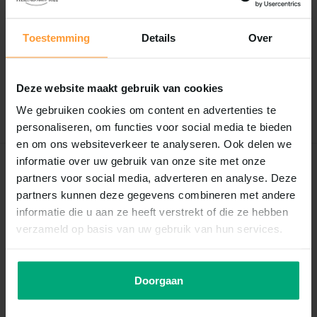
Reviews
Toestemming
Details
Over
0
/
Based on 0 reviews
5
Er zijn nog geen reviews geschreven over dit product..
Deze website maakt gebruik van cookies
Schrijf je eigen review
We gebruiken cookies om content en advertenties te
personaliseren, om functies voor social media te bieden
en om ons websiteverkeer te analyseren. Ook delen we
informatie over uw gebruik van onze site met onze
Recent bekeken
partners voor social media, adverteren en analyse. Deze
partners kunnen deze gegevens combineren met andere
informatie die u aan ze heeft verstrekt of die ze hebben
verzameld op basis van uw gebruik van hun services.
Doorgaan