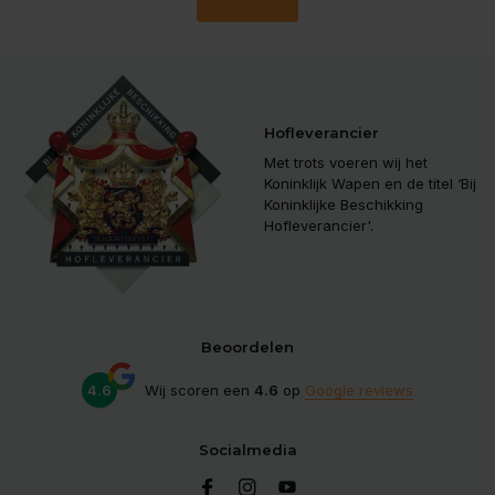
Hofleverancier
Met trots voeren wij het
Koninklijk Wapen en de titel ‘Bij
Koninklijke Beschikking
Hofleverancier'.
Beoordelen
4.6
Wij scoren een
4.6
op
Google reviews
Socialmedia