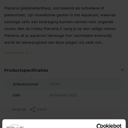
Planaria (platyhelminthes), ook bekend als turbellaria of
platwormen, zijn onwelkome gasten in het aquarium, waarvan
sommige zelfs een bedreiging kunnen vormen voor zogende
vissen. Met de Hobby Planaria X vang je op een veilige manier
Planaria uit je aquarium.Vanwege hun nachtelijke levensstijl,
wordt de aanwezigheid van deze plagen vrij vaak voll...
Toon meer
Productspecificaties
Artikelnummer
14044
EAN
4011444613455
Vergelijk
Delen