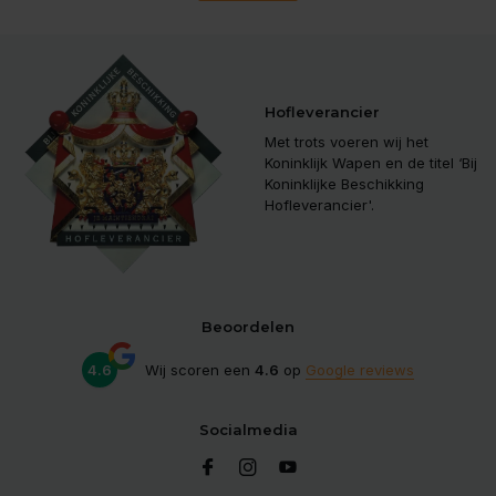
Hofleverancier
Met trots voeren wij het
Koninklijk Wapen en de titel ‘Bij
Koninklijke Beschikking
Hofleverancier'.
Beoordelen
4.6
Wij scoren een
4.6
op
Google reviews
Socialmedia