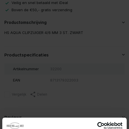
Veilig en snel betaald met iDeal
Boven de €50,- gratis verzending
Productomschrijving
HS AQUA CLIPZUIGER 4/6 MM 3 ST. ZWART
Productspecificaties
Artikelnummer
32200
EAN
8713179322003
Vergelijk
Delen
Reviews
0
/
Based on 0 reviews
5