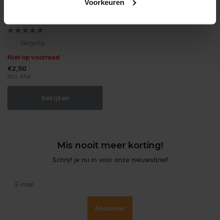
Voorkeuren
Hs aqua clipzuiger 4/6 mm
3 st. zwart
Vergelijk
Niet op voorraad
€2,50
Incl. btw
Bekijken
Mis nooit meer korting!
Schrijf je nu in voor onze nieuwsbrief
Abonneer