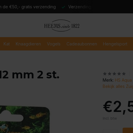
atis verzending
Verzending binnen 2-3 werkdagen
Veili
Kat
Knaagdieren
Vogels
Cadeaubonnen
Hengelsport
12 mm 2 st.
Merk:
HS Aqua 
Bekijk alles Zu
€2,
Incl. btw