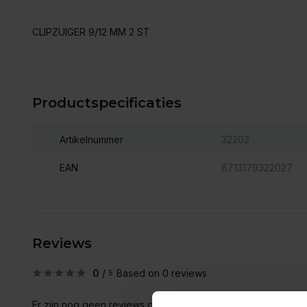
CLIPZUIGER 9/12 MM 2 ST
Productspecificaties
Artikelnummer
32202
EAN
8713179322027
Reviews
0
/
Based on 0 reviews
5
Er zijn nog geen reviews geschreven over dit product..