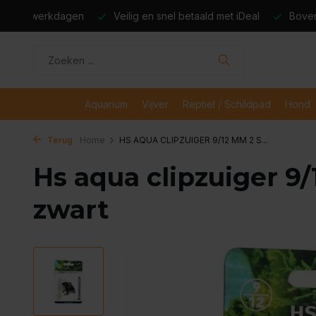
dagen
Veilig en snel betaald met iDeal
Boven de €50,- gr
Aquarium
Vijver
Reptiel / Schildpad
Hond
Terug
Home
HS AQUA CLIPZUIGER 9/12 MM 2 S...
Hs aqua clipzuiger 9/
zwart