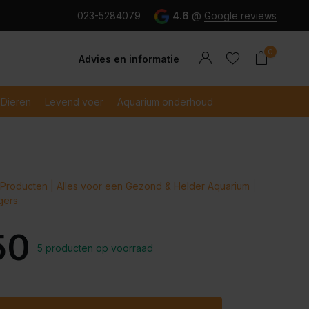
g en snel betaald met iDeal
023-5284079
4.6
@
Google reviews
0
Advies en informatie
Dieren
Levend voer
Aquarium onderhoud
Account
Producten | Alles voor een Gezond & Helder Aquarium
Account
aanmaken
igers
aanmaken
50
5 producten op voorraad