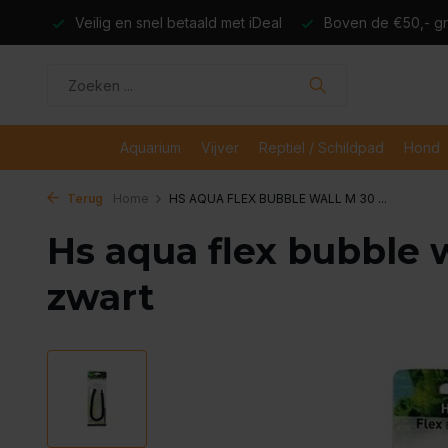
dagen
Veilig en snel betaald met iDeal
Boven de €50,- gr
Aquarium
Vijver
Reptiel / Schildpad
Hond
Terug
Home
HS AQUA FLEX BUBBLE WALL M 30 ...
Hs aqua flex bubble 
zwart