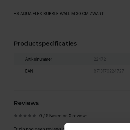
HS AQUA FLEX BUBBLE WALL M 30 CM ZWART
Productspecificaties
Artikelnummer
22472
EAN
8713179224727
Reviews
0
/
Based on 0 reviews
5
Er zijn nog geen reviews geschreven over dit product..