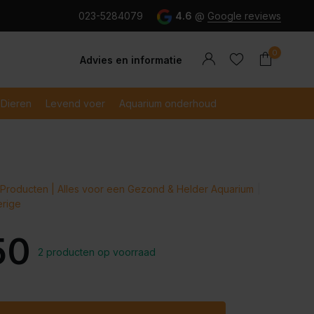
g en snel betaald met iDeal
023-5284079
4.6
@
Google reviews
0
Advies en informatie
Dieren
Levend voer
Aquarium onderhoud
Account
Producten | Alles voor een Gezond & Helder Aquarium
Account
aanmaken
erige
aanmaken
50
2 producten op voorraad