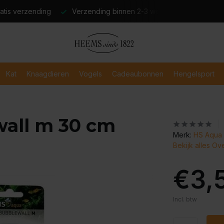
atis verzending
Verzending binnen 2-3 werkdagen
Veili
Kat
Knaagdieren
Vogels
Cadeaubonnen
Hengelsport
wall m 30 cm
Merk:
HS Aqua 
Bekijk alles Ov
€3,
Incl. btw