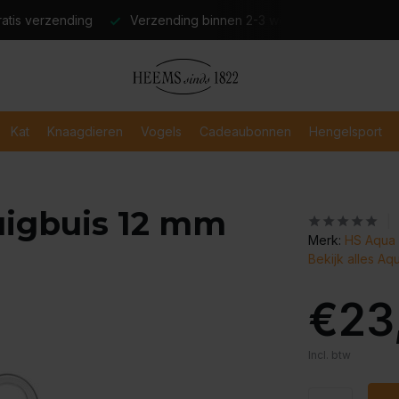
atis verzending
Verzending binnen 2-3 werkdagen
Veili
Kat
Knaagdieren
Vogels
Cadeaubonnen
Hengelsport
uigbuis 12 mm
Merk:
HS Aqua 
Bekijk alles A
€23
Incl. btw