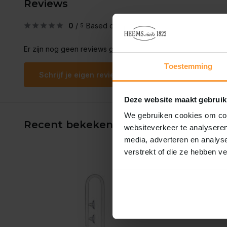
Reviews
0
/
Based on 0 reviews
5
Er zijn nog geen reviews geschreven over dit product..
Toestemming
Schrijf je eigen review
Deze website maakt gebruik
We gebruiken cookies om cont
Recent bekeken
websiteverkeer te analyseren
media, adverteren en analys
verstrekt of die ze hebben v