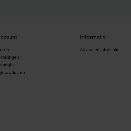
account
Informatie
reren
Advies en informatie
stellingen
rlanglijst
ijk producten