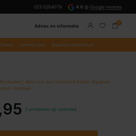
g en snel betaald met iDeal
023-5284079
4.6
@
Google reviews
0
Advies en informatie
Dieren
Levend voer
Aquarium onderhoud
Account
Producten | Alles voor een Gezond & Helder Aquarium
Account
aanmaken
quarium Techniek
aanmaken
,95
2 producten op voorraad