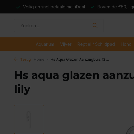
dagen
Veilig en snel betaald met iDeal
Boven de €50,- gr
Aquarium
Vijver
Reptiel / Schildpad
Hond
Terug
Home
Hs Aqua Glazen Aanzuigbuis 12 ...
Hs aqua glazen aanz
lily