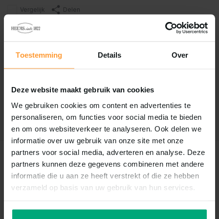
Vergelijk
Delen
Reviews
Toestemming
Details
Over
0
/
Based on 0 reviews
5
Er zijn nog geen reviews geschreven over dit product..
Deze website maakt gebruik van cookies
We gebruiken cookies om content en advertenties te
Schrijf je eigen review
personaliseren, om functies voor social media te bieden
en om ons websiteverkeer te analyseren. Ook delen we
informatie over uw gebruik van onze site met onze
partners voor social media, adverteren en analyse. Deze
Recent bekeken
partners kunnen deze gegevens combineren met andere
informatie die u aan ze heeft verstrekt of die ze hebben
verzameld op basis van uw gebruik van hun services.