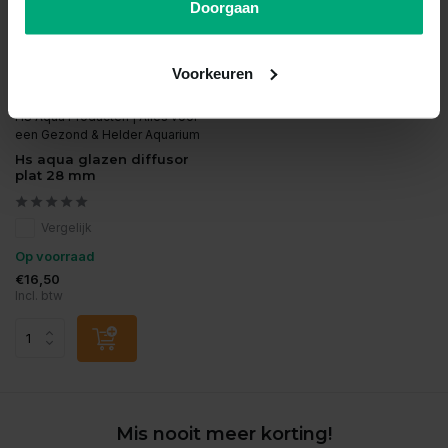
Doorgaan
Voorkeuren
HS Aqua Producten | Alles voor
een Gezond & Helder Aquarium
Hs aqua glazen diffusor
plat 28 mm
Vergelijk
Op voorraad
€16,50
Incl. btw
Mis nooit meer korting!