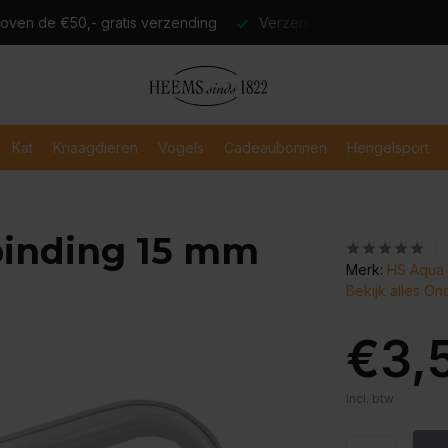
atis verzending
Verzending binnen 2-3 werkdagen
Veili
Kat
Knaagdieren
Vogels
Cadeaubonnen
Hengelsport
binding 15 mm
Merk:
HS Aqua 
Bekijk alles O
€3,
Incl. btw