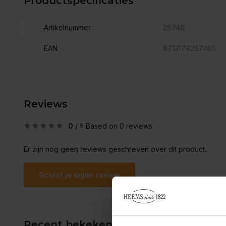
Productspecificaties
Artikelnummer
26746
EAN
8713179267465
Reviews
0
/
Based on 0 reviews
5
Er zijn nog geen reviews geschreven over dit product..
Schrijf je eigen review
Recent bekeken