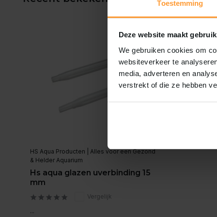
Toestemming
Deze website maakt gebruik
We gebruiken cookies om cont
websiteverkeer te analyseren
media, adverteren en analys
verstrekt of die ze hebben v
HS Aqua Producten | Alles voor een Gezond
& Helder Aquarium
Hs aqua glazen uverbinding 15
mm
Vergelijk
...