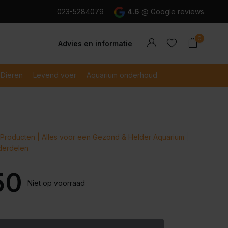
g en snel betaald met iDeal
023-5284079
4.6
@
Google reviews
0
Advies en informatie
Dieren
Levend voer
Aquarium onderhoud
Account
Producten | Alles voor een Gezond & Helder Aquarium
Account
aanmaken
nderdelen
aanmaken
50
Niet op voorraad