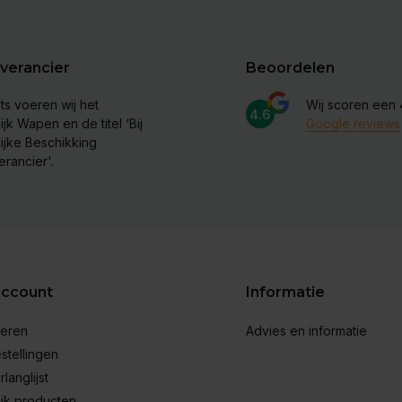
verancier
Beoordelen
ts voeren wij het
Wij scoren een
4.6
ijk Wapen en de titel ‘Bij
Google reviews
lijke Beschikking
erancier'.
account
Informatie
reren
Advies en informatie
stellingen
rlanglijst
ijk producten