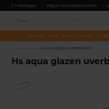
dagen
Veilig en snel betaald met iDeal
Boven de €50,- gr
Aquarium
Vijver
Reptiel / Schildpad
Hond
Terug
Home
HS AQUA GLAZEN UVERBINDING 15 ...
Hs aqua glazen uver