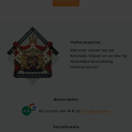
Hofleverancier
Met trots voeren wij het
Koninklijk Wapen en de titel ‘Bij
Koninklijke Beschikking
Hofleverancier'.
Beoordelen
4.6
Wij scoren een
4.6
op
Google reviews
Socialmedia