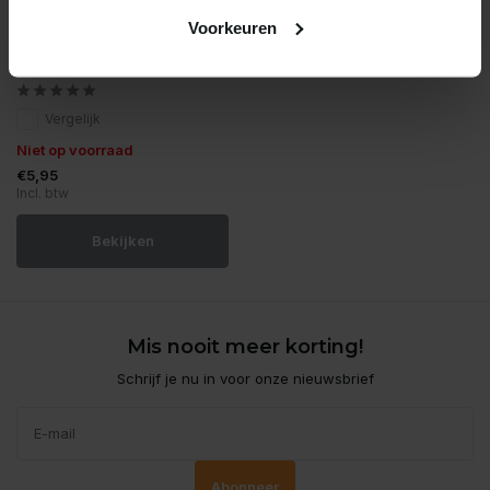
Hupple
Voorkeuren
Hupple box softy dental
bites 600gr
Vergelijk
Niet op voorraad
€5,95
Incl. btw
Bekijken
Mis nooit meer korting!
Schrijf je nu in voor onze nieuwsbrief
Abonneer