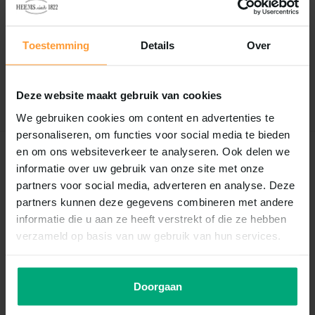
0
/
Based on 0 reviews
5
Toestemming
Details
Over
Er zijn nog geen reviews geschreven over dit product..
Schrijf je eigen review
Deze website maakt gebruik van cookies
We gebruiken cookies om content en advertenties te
personaliseren, om functies voor social media te bieden
en om ons websiteverkeer te analyseren. Ook delen we
Recent bekeken
informatie over uw gebruik van onze site met onze
partners voor social media, adverteren en analyse. Deze
partners kunnen deze gegevens combineren met andere
informatie die u aan ze heeft verstrekt of die ze hebben
verzameld op basis van uw gebruik van hun services.
Doorgaan