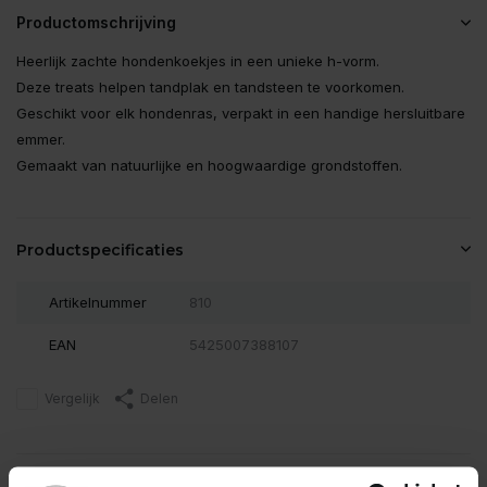
Productomschrijving
Heerlijk zachte hondenkoekjes in een unieke h-vorm.
Deze treats helpen tandplak en tandsteen te voorkomen.
Geschikt voor elk hondenras, verpakt in een handige hersluitbare
emmer.
Gemaakt van natuurlijke en hoogwaardige grondstoffen.
Productspecificaties
Artikelnummer
810
EAN
5425007388107
Vergelijk
Delen
Reviews