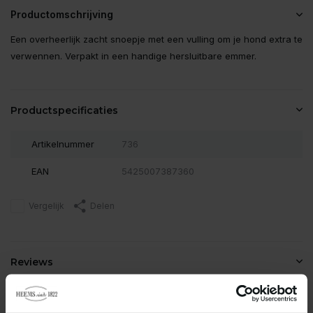
Productomschrijving
Een overheerlijk zacht snoepje met een vulling om je hond extra te
verwennen. Verpakt in een handige hersluitbare emmer.
Productspecificaties
Artikelnummer
736
EAN
5425007387360
Vergelijk
Delen
Reviews
0
/
Based on 0 reviews
5