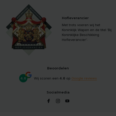
Hofleverancier
Met trots voeren wij het
Koninklijk Wapen en de titel ‘Bij
Koninklijke Beschikking
Hofleverancier'.
Beoordelen
4.6
Wij scoren een
4.6
op
Google reviews
Socialmedia