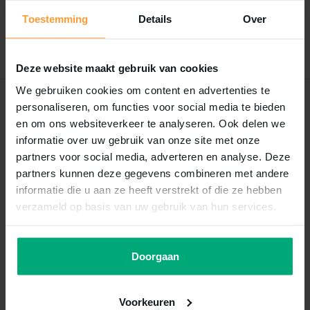
Er zijn nog geen reviews geschreven over dit product..
Toestemming
Details
Over
Schrijf je eigen review
Deze website maakt gebruik van cookies
We gebruiken cookies om content en advertenties te
personaliseren, om functies voor social media te bieden
Recent bekeken
en om ons websiteverkeer te analyseren. Ook delen we
informatie over uw gebruik van onze site met onze
partners voor social media, adverteren en analyse. Deze
partners kunnen deze gegevens combineren met andere
informatie die u aan ze heeft verstrekt of die ze hebben
verzameld op basis van uw gebruik van hun services.
Doorgaan
Hupple
Hupple box softy marrow
salmon 250gr
Voorkeuren