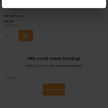
Vergelijk
Op voorraad
€3,50
Incl. btw
Mis nooit meer korting!
Schrijf je nu in voor onze nieuwsbrief
Abonneer