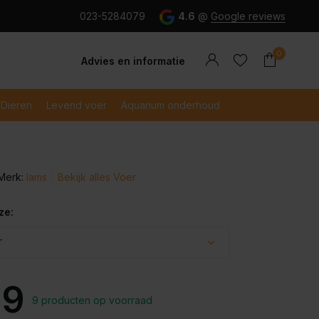
g en snel betaald met iDeal
023-5284079
4.6
@
Google reviews
0
Advies en informatie
Dieren
Levend voer
Aquarium onderhoud
Merk:
Iams
Bekijk alles Voer
Account
Account
aanmaken
aanmaken
ze:
r
29
9 producten op voorraad