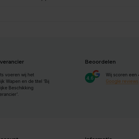
verancier
Beoordelen
ts voeren wij het
Wij scoren een
4.6
ijk Wapen en de titel ‘Bij
Google reviews
lijke Beschikking
erancier'.