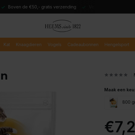
atis verzending
Verzending binnen 2-3 werkdagen
Veili
Kat
Knaagdieren
Vogels
Cadeaubonnen
Hengelsport
en
Maak een keu
800 g
€7,