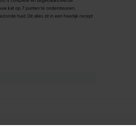
en 100% complete en uitgebalanceerde
jouw kat op 7 punten te ondersteunen,
onde huid. Dit alles zit in een heerlijk recept