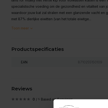
Iams for Vitality met verse kip voor volwassen katten is e
specialistische voeding om de gezondheid en vitaliteit van 
waardoor jouw kat zal stralen met een glanzende vacht en gez
met 87% dierlijke eiwitten (van het totale eiwitge...
Toon meer
Productspecificaties
EAN
8710255150109
Reviews
0
/
Based on 0 reviews
5