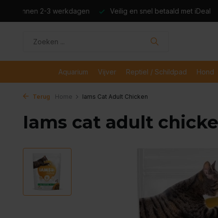
dagen
Veilig en snel betaald met iDeal
Boven de €50,- gr
Aquarium
Vijver
Reptiel / Schildpad
Hond
Terug
Home
Iams Cat Adult Chicken
Iams cat adult chick