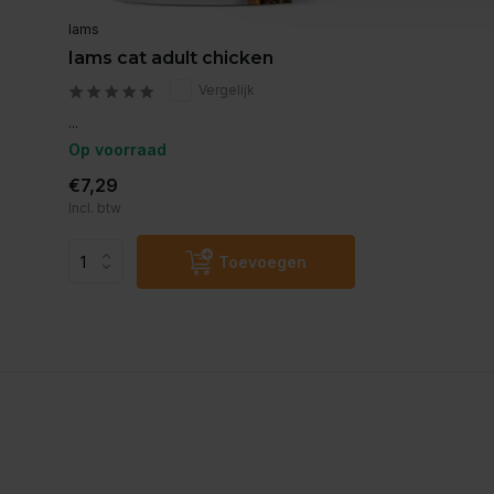
Iams
Iams cat adult chicken
Vergelijk
...
Op voorraad
€7,29
Incl. btw
Toevoegen