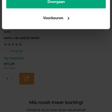
Doorgaan
Voorkeuren
Iams
Iams cat adult lamb
Vergelijk
Op voorraad
€11,29
Incl. btw
Mis nooit meer korting!
Schrijf je nu in voor onze nieuwsbrief