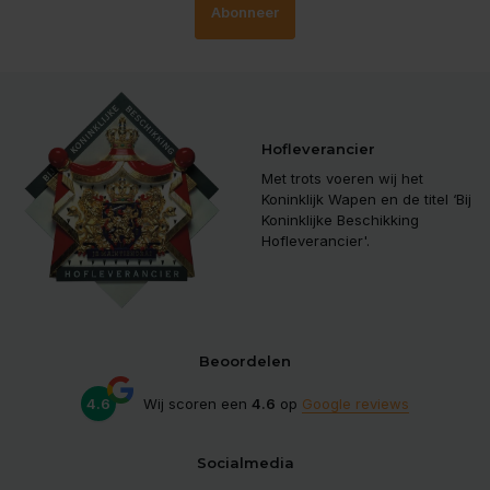
Abonneer
Hofleverancier
Met trots voeren wij het
Koninklijk Wapen en de titel ‘Bij
Koninklijke Beschikking
Hofleverancier'.
Beoordelen
4.6
Wij scoren een
4.6
op
Google reviews
Socialmedia