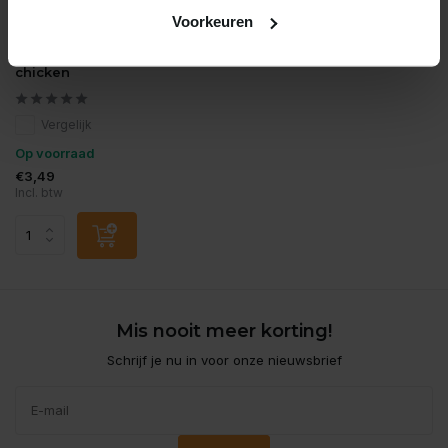
Voorkeuren
It's My Dog
Its my dog calcium bone
chicken
Vergelijk
Op voorraad
€3,49
Incl. btw
Mis nooit meer korting!
Schrijf je nu in voor onze nieuwsbrief