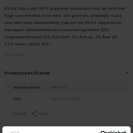
It's My Dog is een 100% graanvrije vleessnack voor de hond met
hoge concentraties écht vlees. Een gezonde, smakelijke snack
voor elke hond Samenstelling :Calcium bot 59.5%. Kippenborst.
Aardappel zetmeelAdditieven:Conserveringsmiddel (EEG
toegestaan)Analyse:28% Ruw Eiwit. 4% Ruw as. 3% Ruw vet.
0.2% Ruwe celstof. 18% ...
Toon meer
Productspecificaties
Artikelnummer
IMD45120
EAN
8715207451204
Vergelijk
Delen