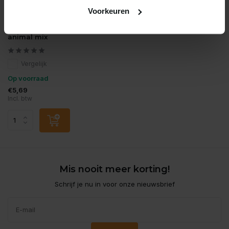
Voorkeuren
It's My Dog
Its my dog cookies wild
animal mix
Vergelijk
Op voorraad
€5,69
Incl. btw
Mis nooit meer korting!
Schrijf je nu in voor onze nieuwsbrief