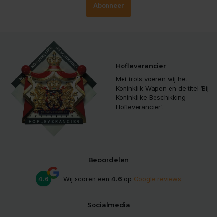
Abonneer
Hofleverancier
Met trots voeren wij het
Koninklijk Wapen en de titel ‘Bij
Koninklijke Beschikking
Hofleverancier'.
Beoordelen
4.6
Wij scoren een
4.6
op
Google reviews
Socialmedia