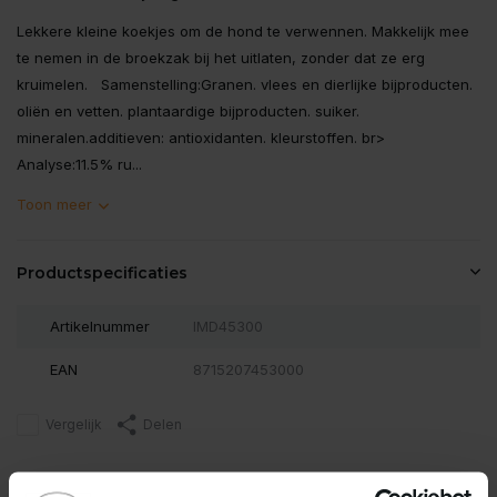
Lekkere kleine koekjes om de hond te verwennen. Makkelijk mee
te nemen in de broekzak bij het uitlaten, zonder dat ze erg
kruimelen. Samenstelling:Granen. vlees en dierlijke bijproducten.
oliën en vetten. plantaardige bijproducten. suiker.
mineralen.additieven: antioxidanten. kleurstoffen. br>
Analyse:11.5% ru...
Toon meer
Productspecificaties
Artikelnummer
IMD45300
EAN
8715207453000
Vergelijk
Delen