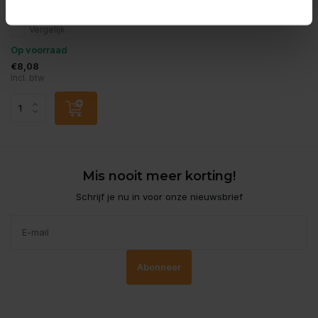
Vergelijk
Op voorraad
€8,08
Incl. btw
Mis nooit meer korting!
Schrijf je nu in voor onze nieuwsbrief
Abonneer