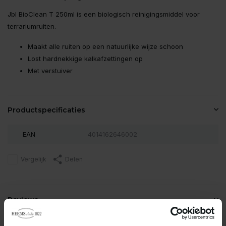
Jbl BioClean T 250ml is een biologisch reinigingsmiddel voor
terrariumruiten.
Maakt alle ruiten op een natuurlijke wijze schoon
Lost hardnekkige kalkafzettingen op
Met verstuiver
Productspecificaties
EAN
4014162646002
Vergelijk
Delen
Reviews
0
/
Based on 0 reviews
5