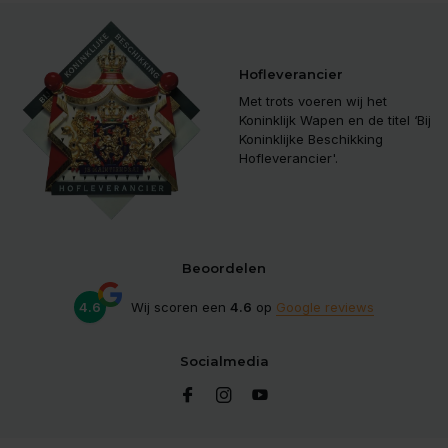
Hofleverancier
Met trots voeren wij het
Koninklijk Wapen en de titel ‘Bij
Koninklijke Beschikking
Hofleverancier'.
Beoordelen
4.6
Wij scoren een
4.6
op
Google reviews
Socialmedia