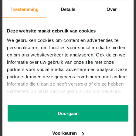
Toestemming
Details
Over
Er zijn nog geen reviews geschreven over dit product..
Schrijf je eigen review
Deze website maakt gebruik van cookies
We gebruiken cookies om content en advertenties te
personaliseren, om functies voor social media te bieden
Recent bekeken
en om ons websiteverkeer te analyseren. Ook delen we
informatie over uw gebruik van onze site met onze
partners voor social media, adverteren en analyse. Deze
partners kunnen deze gegevens combineren met andere
informatie die u aan ze heeft verstrekt of die ze hebben
verzameld op basis van uw gebruik van hun services.
Doorgaan
JBL
Jbl clean a
Voorkeuren