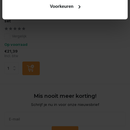
Voorkeuren
JBL
Jbl co2 ph permanent test
set
Vergelijk
Op voorraad
€21,39
Incl. btw
Mis nooit meer korting!
Schrijf je nu in voor onze nieuwsbrief