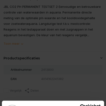
JBL CO2 PH PERMANENT TESTSET 2 Eenvoudige en betrouwbare
controle van waterwaarden in aquaria. Permanente directe
meting van de optimale pH-waarde en het kooldioxidegehalte
voor zoetwateraquaria. Langdurige test t.b.v. mestcontrole:
Reagens in het testapparaat doen en met zuignappen in het
aquarium bevestigen. De kleur van het reagens vergelijk...
Toon meer
Productspecificaties
Artikelnummer
2413800
EAN
4014162241382
Vergelijk
Delen