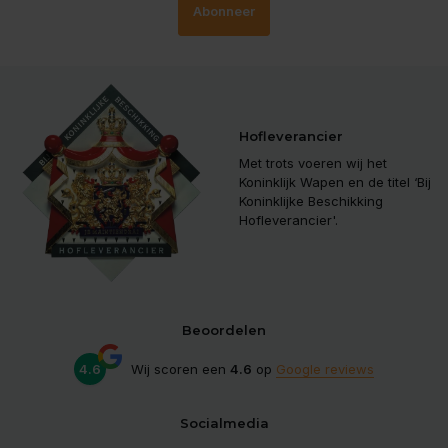
Abonneer
Hofleverancier
Met trots voeren wij het
Koninklijk Wapen en de titel ‘Bij
Koninklijke Beschikking
Hofleverancier'.
Beoordelen
4.6
Wij scoren een
4.6
op
Google reviews
Socialmedia