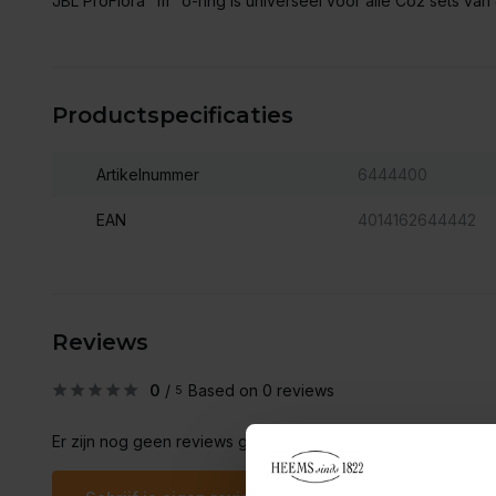
JBL ProFlora "m" o-ring is universeel voor alle Co2 sets van
Productspecificaties
Artikelnummer
6444400
EAN
4014162644442
Reviews
0
/
Based on 0 reviews
5
Er zijn nog geen reviews geschreven over dit product..