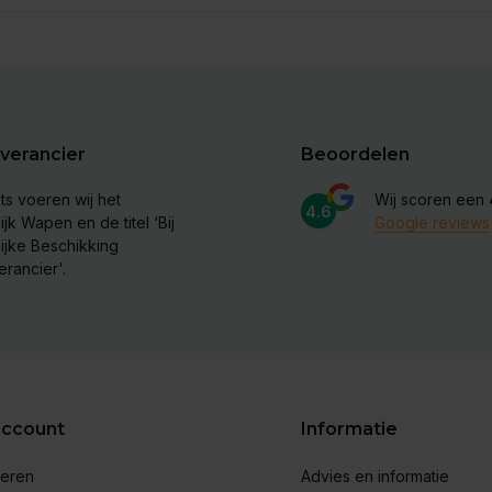
verancier
Beoordelen
ts voeren wij het
Wij scoren een
4.6
ijk Wapen en de titel ‘Bij
Google reviews
lijke Beschikking
erancier'.
account
Informatie
reren
Advies en informatie