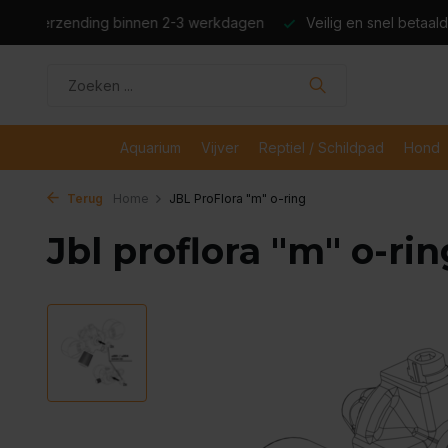
dagen
Veilig en snel betaald met iDeal
Boven de €50,- gr
Aquarium
Vijver
Reptiel / Schildpad
Hond
Terug
Home
JBL ProFlora "m" o-ring
Jbl proflora "m" o-rin