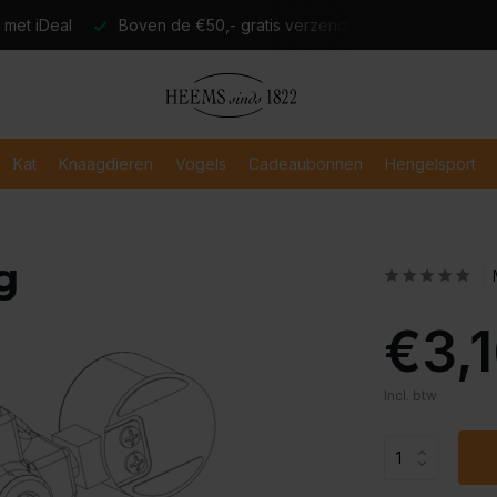
atis verzending
Verzending binnen 2-3 werkdagen
Veili
Kat
Knaagdieren
Vogels
Cadeaubonnen
Hengelsport
g
€3,
Incl. btw