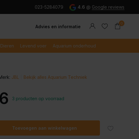
g en snel betaald met iDeal
023-5284079
4.6
@
Google reviews
0
Advies en informatie
Dieren
Levend voer
Aquarium onderhoud
Merk:
JBL
Bekijk alles Aquarium Techniek
Account
Account
aanmaken
aanmaken
16
3 producten op voorraad
Toevoegen aan winkelwagen