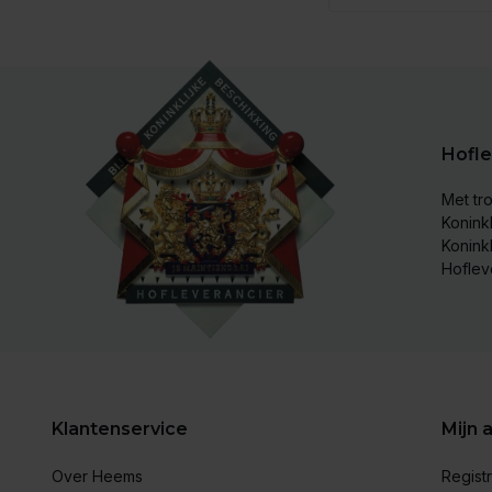
Hofle
Met tro
Koninkl
Konink
Hoflev
Klantenservice
Mijn 
Over Heems
Regist