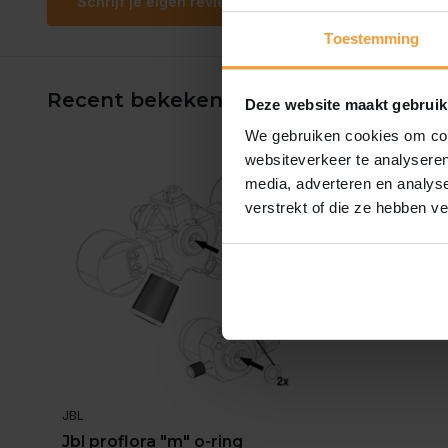
Schrijf je eigen review
Toestemming
Recent bekeken
Deze website maakt gebruik
We gebruiken cookies om cont
websiteverkeer te analyseren
media, adverteren en analys
verstrekt of die ze hebben v
JBL
Jbl proflora "m" o-ring