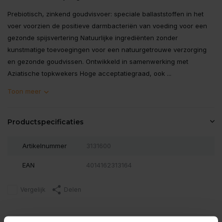
Prebiotisch, zinkend goudvisvoer: speciale ballaststoffen in het
voer voorzien de positieve darmbacteriën van voeding voor een
gezonde spijsvertering Natuurlijke ingrediënten zonder
kunstmatige toevoegingen voor een natuurgetrouwe verzorging
en gezonde goudvissen. Ontwikkeld in samenwerking met
Aziatische topkwekers Hoge acceptatiegraad, ook ...
Toon meer
Productspecificaties
Artikelnummer
3131600
EAN
4014162313164
Vergelijk
Delen