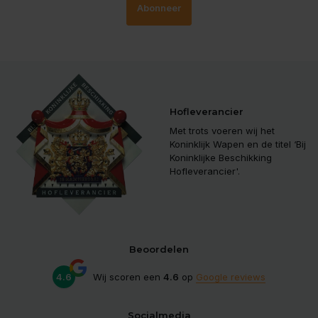
Abonneer
Hofleverancier
Met trots voeren wij het
Koninklijk Wapen en de titel ‘Bij
Koninklijke Beschikking
Hofleverancier'.
Beoordelen
4.6
Wij scoren een
4.6
op
Google reviews
Socialmedia