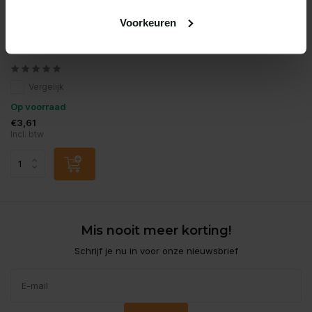
Voorkeuren
JBL
Jbl pronovo red grano m
100ml
Vergelijk
Op voorraad
€3,61
Incl. btw
Mis nooit meer korting!
Schrijf je nu in voor onze nieuwsbrief