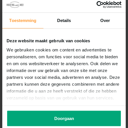
Reviews
0
/
Based on 0 reviews
5
Toestemming
Details
Over
Er zijn nog geen reviews geschreven over dit product..
Deze website maakt gebruik van cookies
Schrijf je eigen review
We gebruiken cookies om content en advertenties te
personaliseren, om functies voor social media te bieden
en om ons websiteverkeer te analyseren. Ook delen we
Recent bekeken
informatie over uw gebruik van onze site met onze
partners voor social media, adverteren en analyse. Deze
partners kunnen deze gegevens combineren met andere
informatie die u aan ze heeft verstrekt of die ze hebben
verzameld op basis van uw gebruik van hun services.
Doorgaan