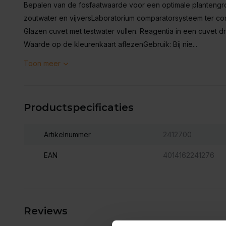
Bepalen van de fosfaatwaarde voor een optimale plantengro
zoutwater en vijversLaboratorium comparatorsysteem ter co
Glazen cuvet met testwater vullen. Reagentia in een cuvet d
Waarde op de kleurenkaart aflezenGebruik: Bij nie...
Toon meer
Productspecificaties
Artikelnummer
2412700
EAN
4014162241276
Reviews