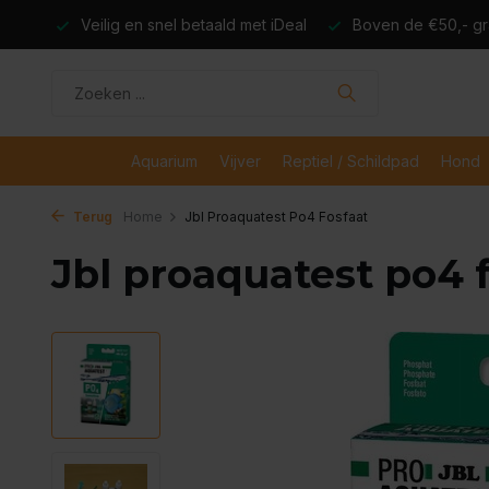
dagen
Veilig en snel betaald met iDeal
Boven de €50,- gr
Aquarium
Vijver
Reptiel / Schildpad
Hond
Terug
Home
Jbl Proaquatest Po4 Fosfaat
Jbl proaquatest po4 