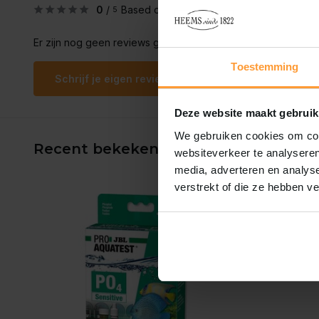
0
/
Based on 0 reviews
5
Er zijn nog geen reviews geschreven over dit product..
Toestemming
Schrijf je eigen review
Deze website maakt gebruik
We gebruiken cookies om cont
Recent bekeken
websiteverkeer te analyseren
media, adverteren en analys
verstrekt of die ze hebben v