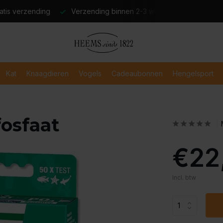
atis verzending
Verzending binnen 2-3 werkdagen
Veili
Kat
Knaagdieren
Vogels
Cadeaubonnen
Hengelsport
fosfaat
€22
Incl. btw