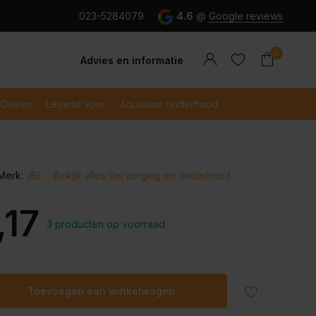
g en snel betaald met iDeal
023-5284079
4.6
@
Google reviews
0
Advies en informatie
Dieren
Levend voer
Aquarium onderhoud
Merk:
JBL
Bekijk alles Verzorging en onderhoud
Account
Account
aanmaken
aanmaken
,17
3 producten op voorraad
Toevoegen aan winkelwagen