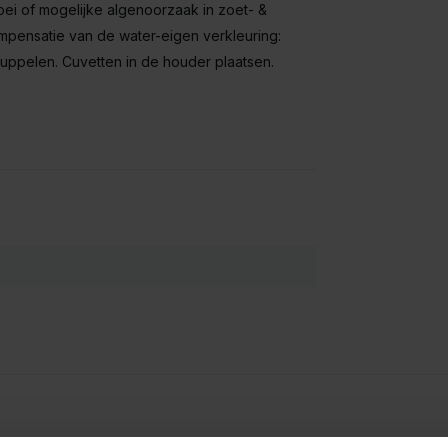
ei of mogelijke algenoorzaak in zoet- &
mpensatie van de water-eigen verkleuring:
ruppelen. Cuvetten in de houder plaatsen.