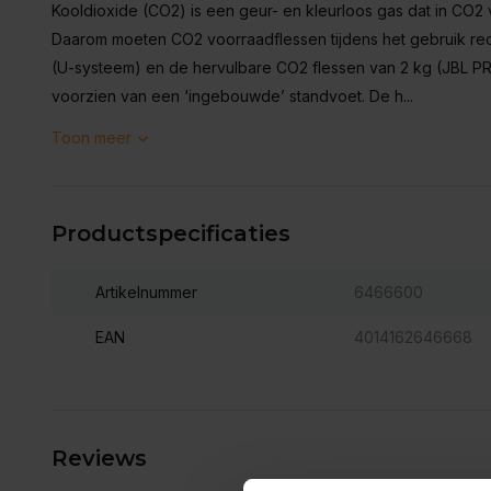
Kooldioxide (CO2) is een geur- en kleurloos gas dat in CO2
Daarom moeten CO2 voorraadflessen tijdens het gebruik rec
(U-systeem) en de hervulbare CO2 flessen van 2 kg (JBL 
voorzien van een ‘ingebouwde’ standvoet. De h...
Toon meer
Productspecificaties
Artikelnummer
6466600
EAN
4014162646668
Reviews