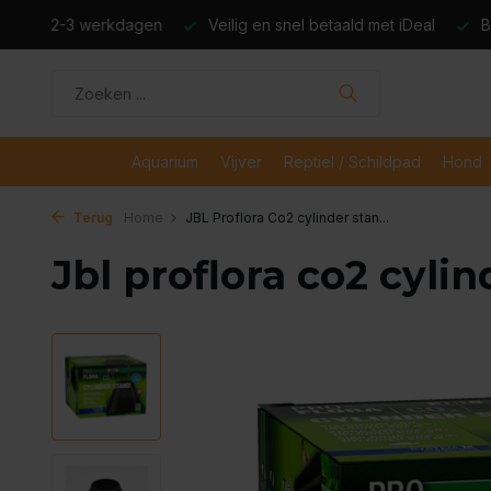
dagen
Veilig en snel betaald met iDeal
Boven de €50,- gr
Aquarium
Vijver
Reptiel / Schildpad
Hond
Terug
Home
JBL Proflora Co2 cylinder stan...
Jbl proflora co2 cyli