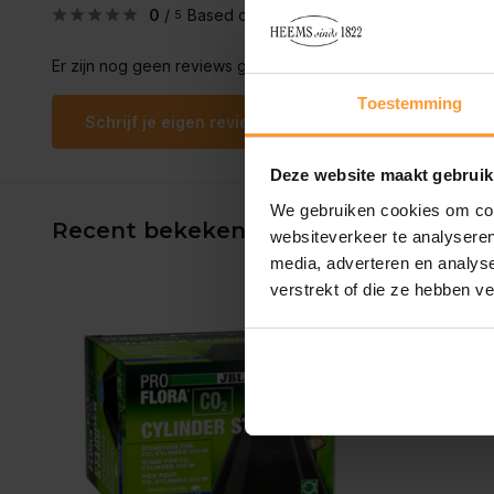
0
/
Based on 0 reviews
5
Er zijn nog geen reviews geschreven over dit product..
Toestemming
Schrijf je eigen review
Deze website maakt gebruik
We gebruiken cookies om cont
Recent bekeken
websiteverkeer te analyseren
media, adverteren en analys
verstrekt of die ze hebben v