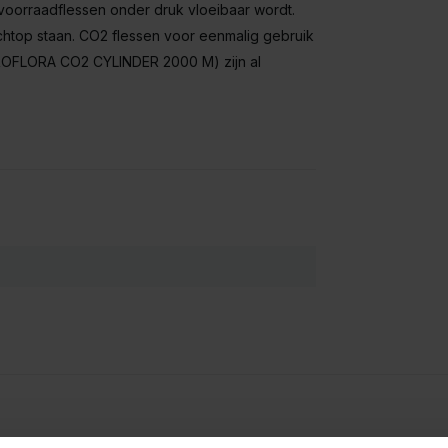
 voorraadflessen onder druk vloeibaar wordt.
htop staan. CO2 flessen voor eenmalig gebruik
PROFLORA CO2 CYLINDER 2000 M) zijn al