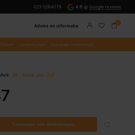
g en snel betaald met iDeal
023-5284079
4.6
@
Google reviews
0
Advies en informatie
Dieren
Levend voer
Aquarium onderhoud
Merk:
JBL
Bekijk alles Co2
Account
Account
aanmaken
aanmaken
47
Toevoegen aan winkelwagen