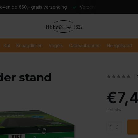
atis verzending
Verzending binnen 2-3 werkdagen
Veili
Kat
Knaagdieren
Vogels
Cadeaubonnen
Hengelsport
nder stand
€7,
Incl. btw