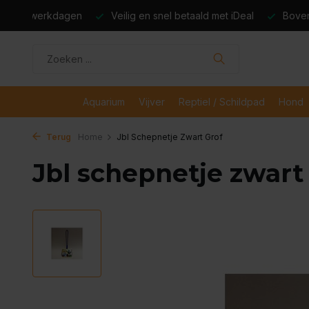
dagen
Veilig en snel betaald met iDeal
Boven de €50,- gr
Aquarium
Vijver
Reptiel / Schildpad
Hond
Terug
Home
Jbl Schepnetje Zwart Grof
Jbl schepnetje zwart