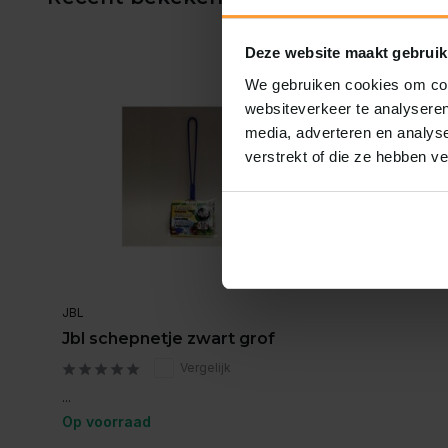
Deze website maakt gebruik
We gebruiken cookies om cont
websiteverkeer te analyseren
media, adverteren en analys
verstrekt of die ze hebben v
JBL
Jbl schepnetje zwart grof
Vergelijk
...
Op voorraad