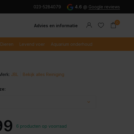
g en snel betaald met iDeal
023-5284079
4.6
@
Google reviews
0
Advies en informatie
Dieren
Levend voer
Aquarium onderhoud
Merk:
JBL
Bekijk alles Reiniging
Account
Account
aanmaken
aanmaken
ze:
99
6 producten op voorraad