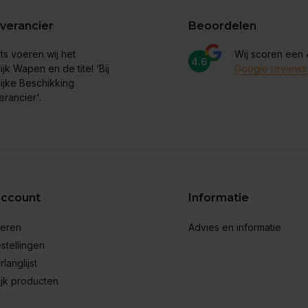
verancier
Beoordelen
ts voeren wij het
Wij scoren een
4.6
ijk Wapen en de titel ‘Bij
Google reviews
lijke Beschikking
erancier'.
account
Informatie
reren
Advies en informatie
stellingen
rlanglijst
ijk producten