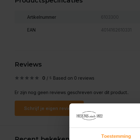
Productspecificaties
Artikelnummer
6103300
EAN
4014162610331
Reviews
0
/
Based on 0 reviews
5
Er zijn nog geen reviews geschreven over dit product..
Schrijf je eigen review
Toestemming
Recent bekeken