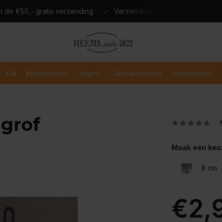
atis verzending
Verzending binnen 2-3 werkdagen
Veili
Kat
Knaagdieren
Vogels
Cadeaubonnen
Hengelsport
 grof
Maak een keu
8 cm
€2,