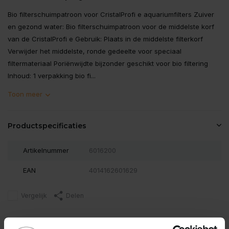
Bio filterschuimpatroon voor CristalProfi e aquariumfilters Zuiver
en gezond water: Bio filterschuimpatroon voor de middelste korf
van de CristalProfi e Gebruik: Plaats in de middelste filterkorf
Verwijder het middelste, ronde gedeelte voor speciaal
filtermateriaal Poriënwijdte bijzonder geschikt voor bio filtering
Inhoud: 1 verpakking bio fi...
Toon meer
Productspecificaties
Artikelnummer
6016200
EAN
4014162601629
Vergelijk
Delen