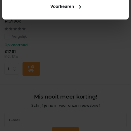
Voorkeuren
JBL
Jbl unibloc cristalprofi
e15/190x
Vergelijk
Op voorraad
€17,51
Incl. btw
Mis nooit meer korting!
Schrijf je nu in voor onze nieuwsbrief