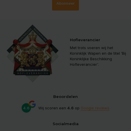
Abonneer
Hofleverancier
Met trots voeren wij het
Koninklijk Wapen en de titel ‘Bij
Koninklijke Beschikking
Hofleverancier'.
Beoordelen
4.6
Wij scoren een
4.6
op
Google reviews
Socialmedia