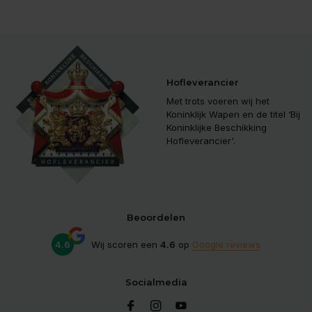
Hofleverancier
Met trots voeren wij het
Koninklijk Wapen en de titel ‘Bij
Koninklijke Beschikking
Hofleverancier'.
Beoordelen
4.6
Wij scoren een
4.6
op
Google reviews
Socialmedia