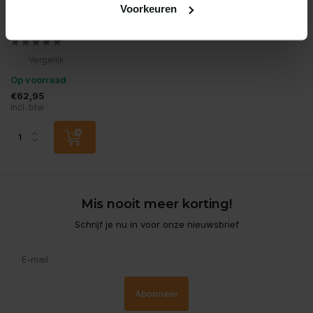
Voorkeuren
Juwel novolux led day
control
Vergelijk
Op voorraad
€62,95
Incl. btw
Mis nooit meer korting!
Schrijf je nu in voor onze nieuwsbrief
Abonneer