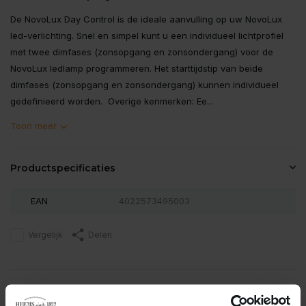
De NovoLux Day Control is de ideale aanvulling op uw NovoLux
led-verlichting. Snel en simpel kunt u een individueel lichtprofiel
met twee dimfases (zonsopgang en zonsondergang) voor de
NovoLux ledlamp programmeren. Het starttijdstip van beide
dimfases (zonsopgang en zonsondergang) kunnen individueel
gedefinieerd worden. Overige kenmerken: Ee...
Toon meer
Productspecificaties
EAN
4022573495003
Vergelijk
Delen
Reviews