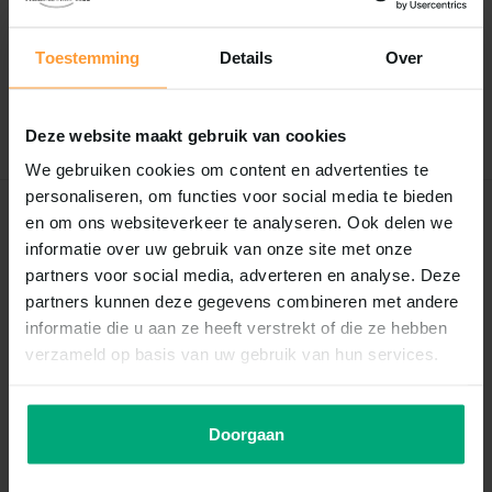
0
/
Based on 0 reviews
5
Toestemming
Details
Over
Er zijn nog geen reviews geschreven over dit product..
Schrijf je eigen review
Deze website maakt gebruik van cookies
We gebruiken cookies om content en advertenties te
personaliseren, om functies voor social media te bieden
en om ons websiteverkeer te analyseren. Ook delen we
Recent bekeken
informatie over uw gebruik van onze site met onze
partners voor social media, adverteren en analyse. Deze
partners kunnen deze gegevens combineren met andere
informatie die u aan ze heeft verstrekt of die ze hebben
verzameld op basis van uw gebruik van hun services.
Doorgaan
Juwel