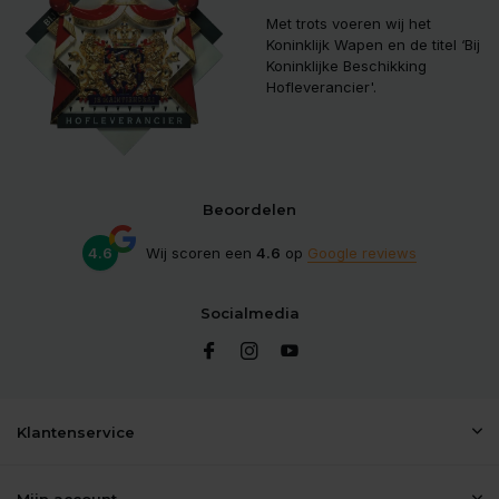
Met trots voeren wij het
Koninklijk Wapen en de titel ‘Bij
Koninklijke Beschikking
Hofleverancier'.
Beoordelen
4.6
Wij scoren een
4.6
op
Google reviews
Socialmedia
Klantenservice