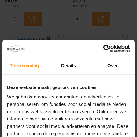
€10,99
€3,99
Incl. btw
Incl. btw
Toestemming
Details
Over
Deze website maakt gebruik van cookies
Milbemax
Exil
We gebruiken cookies om content en advertenties te
Milbemax kat groot 2 tabl
Exil no worm pro kat 2
personaliseren, om functies voor social media te bieden
tablet >2kg
en om ons websiteverkeer te analyseren. Ook delen we
Vergelijk
informatie over uw gebruik van onze site met onze
Vergelijk
partners voor social media, adverteren en analyse. Deze
...
...
partners kunnen deze gegevens combineren met andere