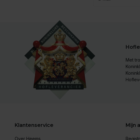
Hofle
Met tro
Koninkl
Konink
Hoflev
Klantenservice
Mijn 
Over Heems
Regist