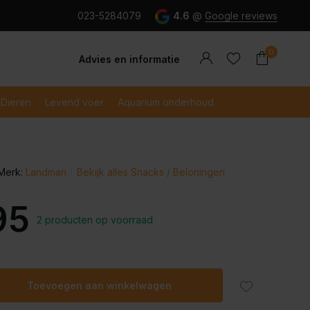
g en snel betaald met iDeal
023-5284079
4.6
@
Google reviews
0
Advies en informatie
Dieren
Levend voer
Aquarium onderhoud
Merk:
Landman
Bekijk alles Snacks / Beloningen
Account
Account
aanmaken
aanmaken
95
2 producten op voorraad
Toevoegen aan winkelwagen