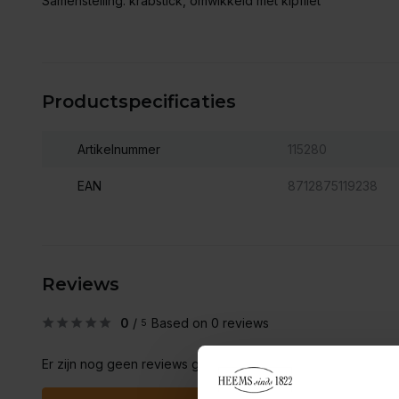
Samenstelling: krabstick, omwikkeld met kipfilet
Productspecificaties
Artikelnummer
115280
EAN
8712875119238
Reviews
0
/
Based on 0 reviews
5
Er zijn nog geen reviews geschreven over dit product..