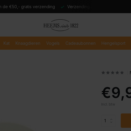
atis verzending
Verzending binnen 2-3 werkdagen
Veili
Kat
Knaagdieren
Vogels
Cadeaubonnen
Hengelsport
€9,
Incl. btw