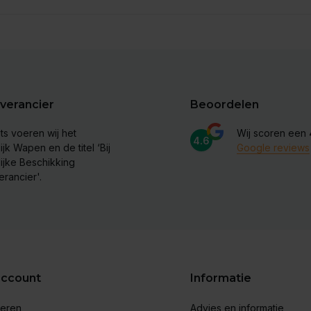
verancier
Beoordelen
ts voeren wij het
Wij scoren een
4.6
ijk Wapen en de titel ‘Bij
Google reviews
lijke Beschikking
erancier'.
account
Informatie
reren
Advies en informatie