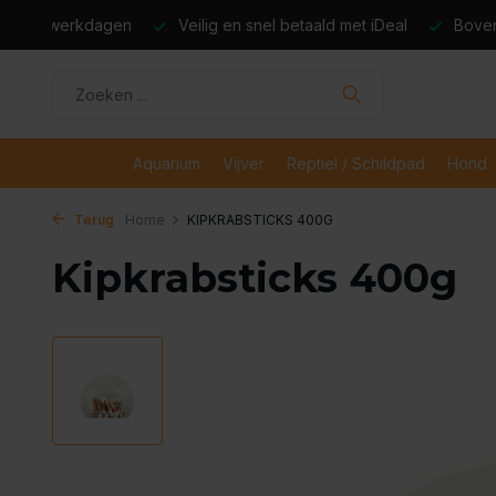
dagen
Veilig en snel betaald met iDeal
Boven de €50,- gr
Aquarium
Vijver
Reptiel / Schildpad
Hond
Terug
Home
KIPKRABSTICKS 400G
Kipkrabsticks 400g