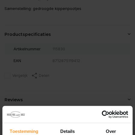
Samenstelling: gedroogde kippenpootjes
Productspecificaties
Artikelnummer
115830
EAN
8712875119412
Vergelijk
Delen
Reviews
0
/
Based on 0 reviews
5
Er zijn nog geen reviews geschreven over dit product..
Toestemming
Details
Over