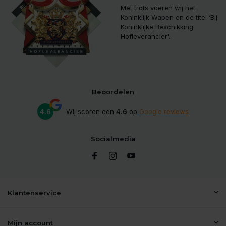
Met trots voeren wij het
Koninklijk Wapen en de titel ‘Bij
Koninklijke Beschikking
Hofleverancier'.
Beoordelen
4.6
Wij scoren een
4.6
op
Google reviews
Socialmedia
Klantenservice
Mijn account