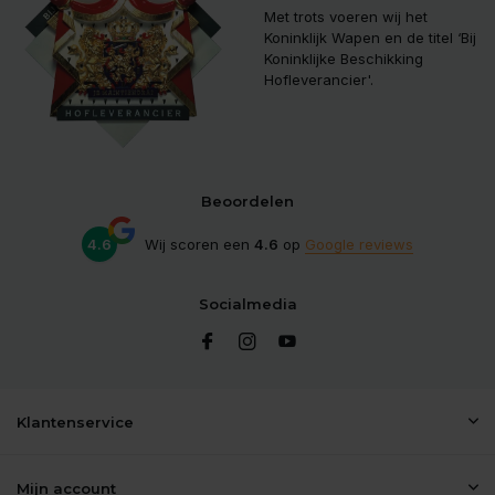
Met trots voeren wij het
Koninklijk Wapen en de titel ‘Bij
Koninklijke Beschikking
Hofleverancier'.
Beoordelen
4.6
Wij scoren een
4.6
op
Google reviews
Socialmedia
Klantenservice
Mijn account