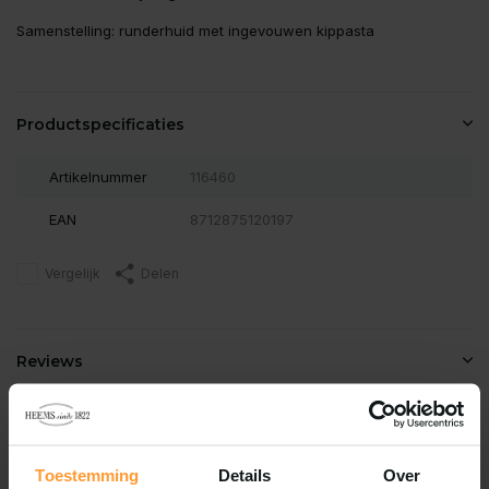
Samenstelling: runderhuid met ingevouwen kippasta
Productspecificaties
Artikelnummer
116460
EAN
8712875120197
Vergelijk
Delen
Reviews
0
/
Based on 0 reviews
5
Er zijn nog geen reviews geschreven over dit product..
Toestemming
Details
Over