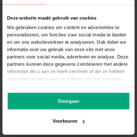
Schrijf je eigen review
Deze website maakt gebruik van cookies
We gebruiken cookies om content en advertenties te
Recent bekeken
personaliseren, om functies voor social media te bieden
en om ons websiteverkeer te analyseren. Ook delen we
informatie over uw gebruik van onze site met onze
partners voor social media, adverteren en analyse. Deze
partners kunnen deze gegevens combineren met andere
informatie die u aan ze heeft verstrekt of die ze hebben
verzameld op basis van uw gebruik van hun services.
Doorgaan
Landman
Kipwokkel groot 15st
Voorkeuren
Vergelijk