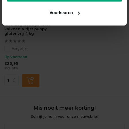
Voorkeuren
Kivo
Kivo dog koudgeperst
kalkoen & rijst puppy
glutenvrij 4 kg
Vergelijk
Op voorraad
€26,95
Incl. btw
Mis nooit meer korting!
Schrijf je nu in voor onze nieuwsbrief