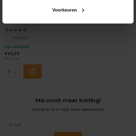
Voorkeuren
Kivo
Kivo kat premium kip zalm
5 kilo
Vergelijk
Op voorraad
€33,25
Incl. btw
Mis nooit meer korting!
Schrijf je nu in voor onze nieuwsbrief