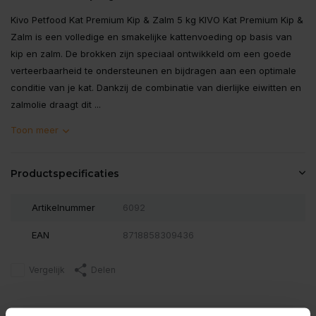
Kivo Petfood Kat Premium Kip & Zalm 5 kg KIVO Kat Premium Kip &
Zalm is een volledige en smakelijke kattenvoeding op basis van
kip en zalm. De brokken zijn speciaal ontwikkeld om een goede
verteerbaarheid te ondersteunen en bijdragen aan een optimale
conditie van je kat. Dankzij de combinatie van dierlijke eiwitten en
zalmolie draagt dit ...
Toon meer
Productspecificaties
Artikelnummer
6092
EAN
8718858309436
Vergelijk
Delen