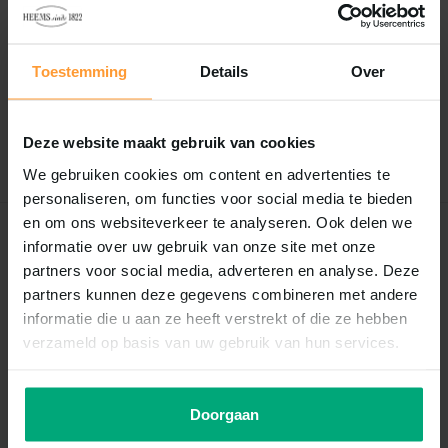
Reviews
0
/
Based on 0 reviews
5
Toestemming
Details
Over
Er zijn nog geen reviews geschreven over dit product..
Deze website maakt gebruik van cookies
Schrijf je eigen review
We gebruiken cookies om content en advertenties te
personaliseren, om functies voor social media te bieden
en om ons websiteverkeer te analyseren. Ook delen we
Recent bekeken
informatie over uw gebruik van onze site met onze
partners voor social media, adverteren en analyse. Deze
partners kunnen deze gegevens combineren met andere
informatie die u aan ze heeft verstrekt of die ze hebben
verzameld op basis van uw gebruik van hun services.
Doorgaan