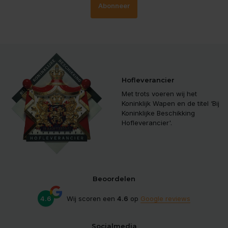
Abonneer
Hofleverancier
Met trots voeren wij het
Koninklijk Wapen en de titel ‘Bij
Koninklijke Beschikking
Hofleverancier'.
Beoordelen
4.6
Wij scoren een
4.6
op
Google reviews
Socialmedia