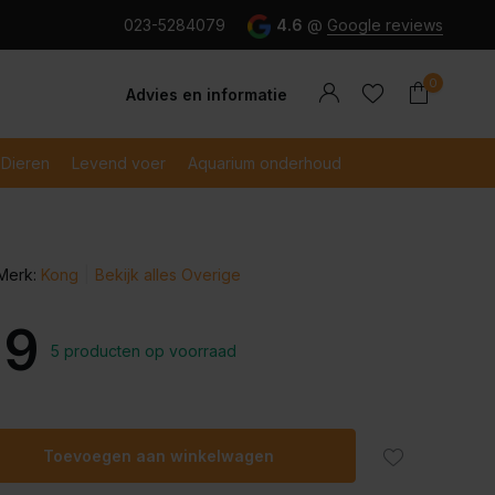
g en snel betaald met iDeal
023-5284079
4.6
@
Google reviews
0
Advies en informatie
Dieren
Levend voer
Aquarium onderhoud
Merk:
Kong
Bekijk alles Overige
Account
Account
aanmaken
aanmaken
99
5 producten op voorraad
Toevoegen aan winkelwagen