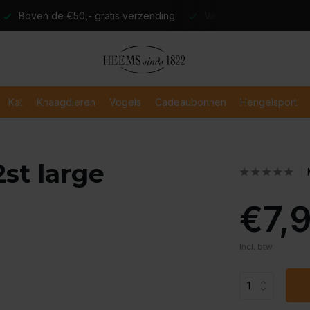
atis verzending
Verzending binnen 2-3 werkdagen
Veili
Kat
Knaagdieren
Vogels
Cadeaubonnen
Hengelsport
st large
€7,
Incl. btw