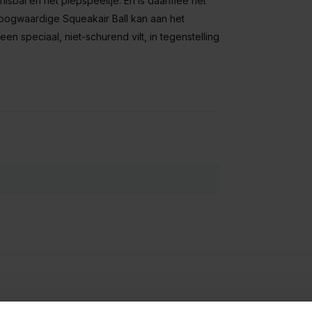
isbal en het piepspeeltje. En is daarmee het
hoogwaardige Squeakair Ball kan aan het
n speciaal, niet-schurend vilt, in tegenstelling