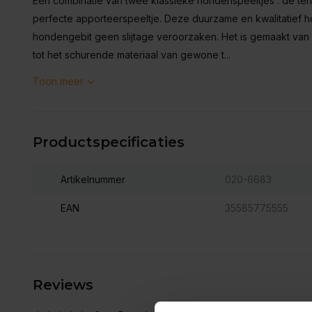
Een combinatie van twee klassieke hondenspeeltjes : de tenn
perfecte apporteerspeeltje. Deze duurzame en kwalitatief 
hondengebit geen slijtage veroorzaken. Het is gemaakt van ee
tot het schurende materiaal van gewone t...
Toon meer
Productspecificaties
Artikelnummer
020-6683
EAN
35585775555
Reviews