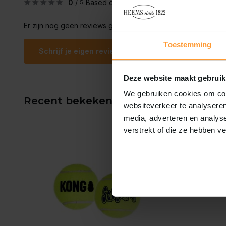
0
/
Based on 0 reviews
5
Er zijn nog geen reviews geschreven over dit product..
Toestemming
Schrijf je eigen review
Deze website maakt gebruik
We gebruiken cookies om cont
Recent bekeken
websiteverkeer te analyseren
media, adverteren en analys
verstrekt of die ze hebben v