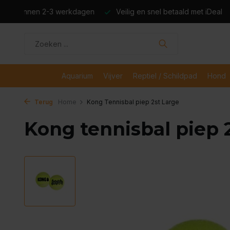
dagen
Veilig en snel betaald met iDeal
Boven de €50,- gr
Aquarium
Vijver
Reptiel / Schildpad
Hond
Terug
Home
Kong Tennisbal piep 2st Large
Kong tennisbal piep 2