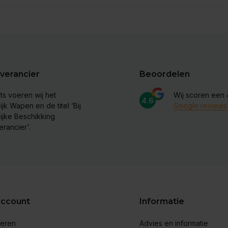
verancier
Beoordelen
ts voeren wij het
Wij scoren een
4.6
ijk Wapen en de titel ‘Bij
Google reviews
lijke Beschikking
erancier'.
account
Informatie
reren
Advies en informatie