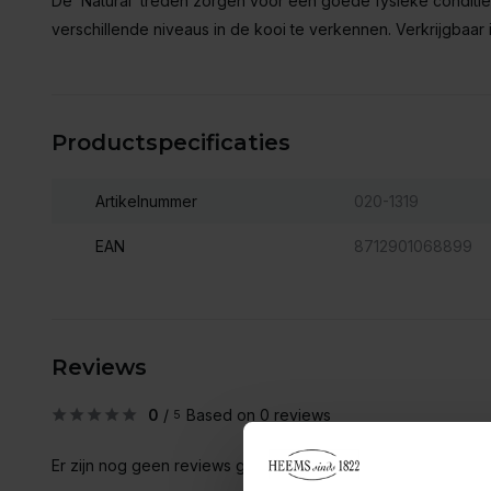
De ‘Natural’ treden zorgen voor een goede fysieke conditie b
verschillende niveaus in de kooi te verkennen. Verkrijgbaar 
Productspecificaties
Artikelnummer
020-1319
EAN
8712901068899
Reviews
0
/
Based on 0 reviews
5
Er zijn nog geen reviews geschreven over dit product..