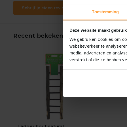
Schrijf je eigen review
Toestemming
Deze website maakt gebruik
Recent bekeken
We gebruiken cookies om cont
websiteverkeer te analyseren
media, adverteren en analys
verstrekt of die ze hebben v
Ladder hout natural