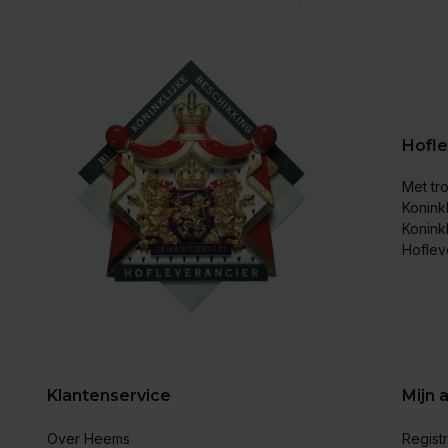
Hofle
Met tro
Koninkl
Konink
Hoflev
Klantenservice
Mijn 
Over Heems
Regist