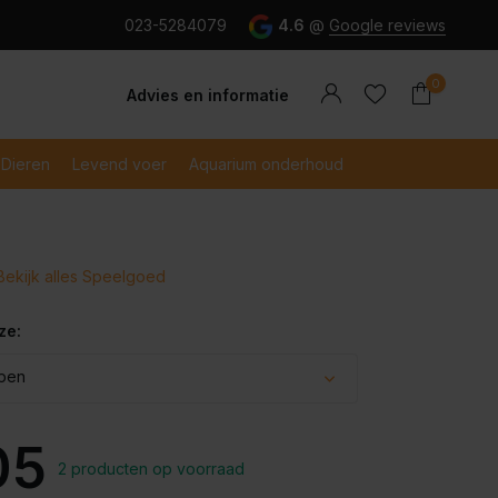
g en snel betaald met iDeal
023-5284079
4.6
@
Google reviews
0
Advies en informatie
Dieren
Levend voer
Aquarium onderhoud
Bekijk alles Speelgoed
Account
Account
aanmaken
aanmaken
ze:
pen
05
2 producten op voorraad