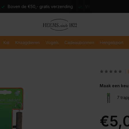
atis verzending
Verzending binnen 2-3 werkdagen
Veili
Kat
Knaagdieren
Vogels
Cadeaubonnen
Hengelsport
Maak een keu
7 trap
€5,