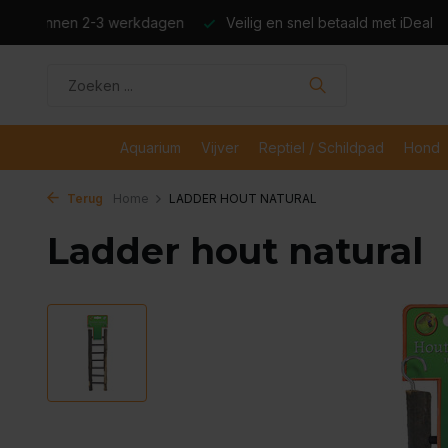
dagen
Veilig en snel betaald met iDeal
Boven de €50,- gr
Aquarium
Vijver
Reptiel / Schildpad
Hond
Terug
Home
LADDER HOUT NATURAL
Ladder hout natural