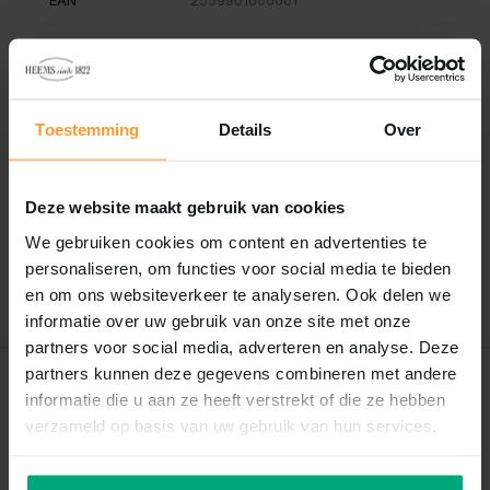
EAN
2559901000001
Vergelijk
Delen
Toestemming
Details
Over
Reviews
0
/
Based on 0 reviews
5
Deze website maakt gebruik van cookies
Er zijn nog geen reviews geschreven over dit product..
We gebruiken cookies om content en advertenties te
personaliseren, om functies voor social media te bieden
Schrijf je eigen review
en om ons websiteverkeer te analyseren. Ook delen we
informatie over uw gebruik van onze site met onze
partners voor social media, adverteren en analyse. Deze
partners kunnen deze gegevens combineren met andere
Recent bekeken
informatie die u aan ze heeft verstrekt of die ze hebben
verzameld op basis van uw gebruik van hun services.