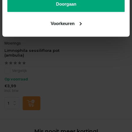
Doorgaan
Voorkeuren
Moerings
Limnophila sessiliflora pot
(ambulia)
Vergelijk
Op voorraad
€3,99
Incl. btw
Mis nooit meer korting!