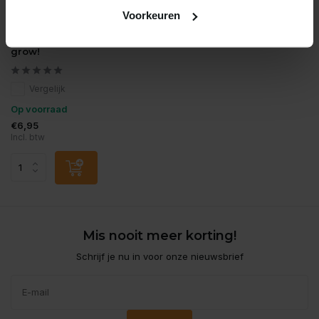
Voorkeuren
Tropica
Lobelia cardinalis mini 1-2
grow!
Vergelijk
Op voorraad
€6,95
Incl. btw
Mis nooit meer korting!
Schrijf je nu in voor onze nieuwsbrief