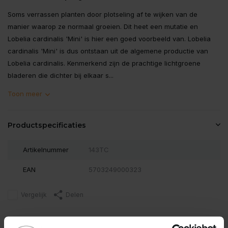
Soms verrassen planten door plotseling af te wijken van de
manier waarop ze normaal groeien. Dit heet een mutatie en
Lobelia cardinalis 'Mini' is hier een goed voorbeeld van. Lobelia
cardinalis 'Mini' is dus ontstaan ​​uit de algemene productie van
Lobelia cardinalis. Kenmerkend zijn de prachtige lichtgroene
bladeren die dichter bij elkaar s...
Toon meer
Productspecificaties
Artikelnummer
143TC
EAN
5703249000323
Vergelijk
Delen