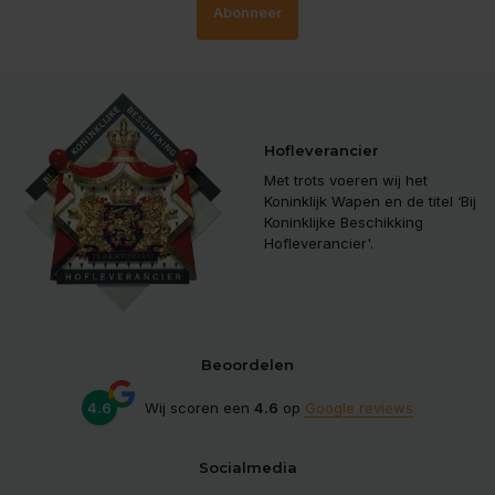
Abonneer
Hofleverancier
Met trots voeren wij het
Koninklijk Wapen en de titel ‘Bij
Koninklijke Beschikking
Hofleverancier'.
Beoordelen
4.6
Wij scoren een
4.6
op
Google reviews
Socialmedia