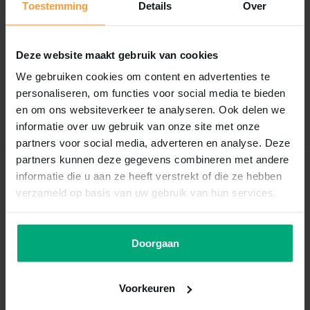
Toestemming
Details
Over
Reviews
0
/
Based on 0 reviews
5
Deze website maakt gebruik van cookies
Er zijn nog geen reviews geschreven over dit product..
We gebruiken cookies om content en advertenties te
personaliseren, om functies voor social media te bieden
Schrijf je eigen review
en om ons websiteverkeer te analyseren. Ook delen we
informatie over uw gebruik van onze site met onze
partners voor social media, adverteren en analyse. Deze
partners kunnen deze gegevens combineren met andere
Recent bekeken
informatie die u aan ze heeft verstrekt of die ze hebben
verzameld op basis van uw gebruik van hun services.
Doorgaan
Voorkeuren