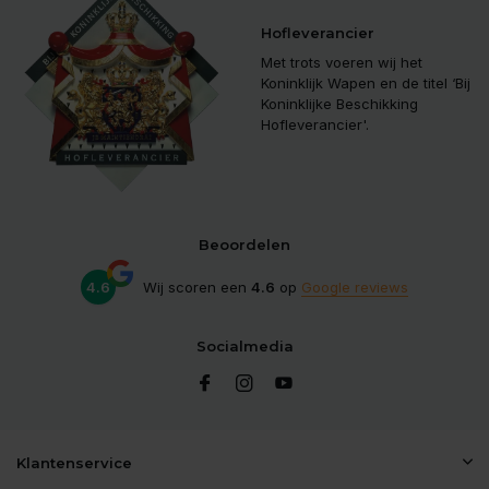
Hofleverancier
Met trots voeren wij het
Koninklijk Wapen en de titel ‘Bij
Koninklijke Beschikking
Hofleverancier'.
Beoordelen
4.6
Wij scoren een
4.6
op
Google reviews
Socialmedia
Klantenservice