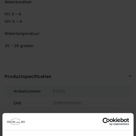
Waterkwaliteit:
PH: 5 – 6
GH: 0 – 4
Watertemperatuur:
25 – 28 graden
Productspecificaties
Artikelnummer
03393
EAN
2518001000007
Vergelijk
Delen