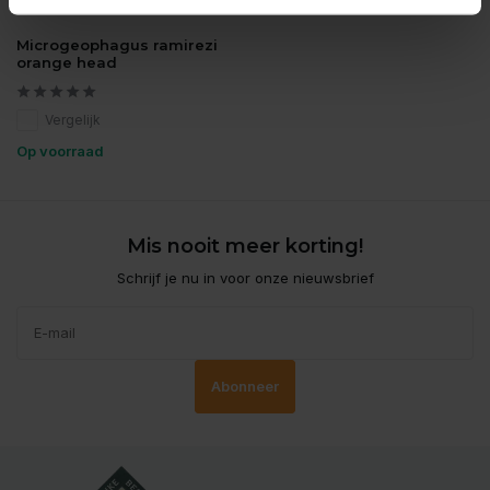
Microgeophagus ramirezi
orange head
Vergelijk
Op voorraad
Mis nooit meer korting!
Schrijf je nu in voor onze nieuwsbrief
Abonneer