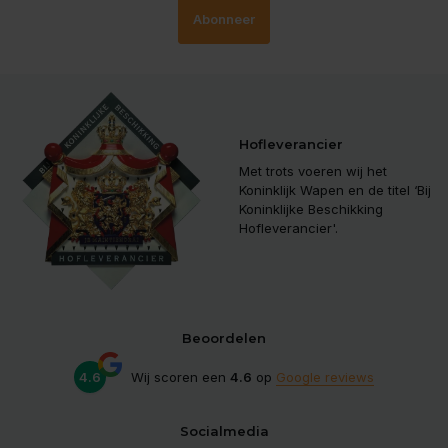
Abonneer
Hofleverancier
Met trots voeren wij het
Koninklijk Wapen en de titel ‘Bij
Koninklijke Beschikking
Hofleverancier'.
Beoordelen
4.6
Wij scoren een
4.6
op
Google reviews
Socialmedia