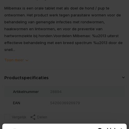
Milbemax is een orale tablet met als doel de hond / pup te
ontwormen. Het product werk tegen parasitaire wormen voor de
behandeling van gemengde infecties met rondwormen,
haakwormen en lintwormen, en voor de preventie van
hartwormziekte bij honden.Voordelen Milbemax: %u2013 uiterst
effectieve behandeling met een breed spectrum %u2013 door de
snell...
Toon meer
Productspecificaties
Artikelnummer
28894
EAN
5420036926979
Vergelijk
Delen