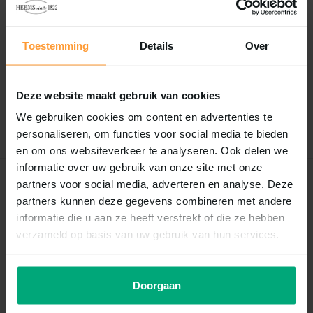
Reviews
Toestemming
Details
Over
0
/
Based on 0 reviews
5
Er zijn nog geen reviews geschreven over dit product..
Deze website maakt gebruik van cookies
We gebruiken cookies om content en advertenties te
Schrijf je eigen review
personaliseren, om functies voor social media te bieden
en om ons websiteverkeer te analyseren. Ook delen we
informatie over uw gebruik van onze site met onze
partners voor social media, adverteren en analyse. Deze
Recent bekeken
partners kunnen deze gegevens combineren met andere
informatie die u aan ze heeft verstrekt of die ze hebben
verzameld op basis van uw gebruik van hun services.
Doorgaan