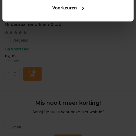
Voorkeuren
Milbemax
Milbemax hond klein 2 tab
Vergelijk
Op voorraad
€7,95
Incl. btw
Mis nooit meer korting!
Schrijf je nu in voor onze nieuwsbrief