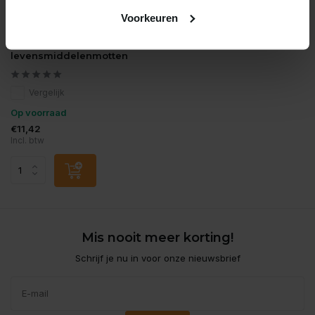
Voorkeuren
Mottenval aeroxon
levensmiddelenmotten
Vergelijk
Op voorraad
€11,42
Incl. btw
Mis nooit meer korting!
Schrijf je nu in voor onze nieuwsbrief