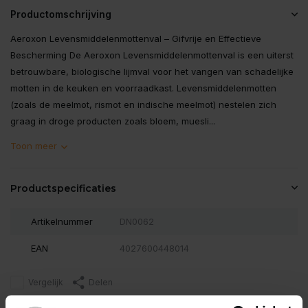
Productomschrijving
Aeroxon Levensmiddelenmottenval – Gifvrije en Effectieve
Bescherming De Aeroxon Levensmiddelenmottenval is een uiterst
betrouwbare, biologische lijmval voor het vangen van schadelijke
motten in de keuken en voorraadkast. Levensmiddelenmotten
(zoals de meelmot, rismot en indische meelmot) nestelen zich
graag in droge producten zoals bloem, muesli...
Toon meer
Productspecificaties
Artikelnummer
DN0062
EAN
4027600448014
Vergelijk
Delen