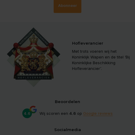
Abonneer
Hofleverancier
Met trots voeren wij het
Koninklijk Wapen en de titel ‘Bij
Koninklijke Beschikking
Hofleverancier'.
Beoordelen
4.6
Wij scoren een
4.6
op
Google reviews
Socialmedia