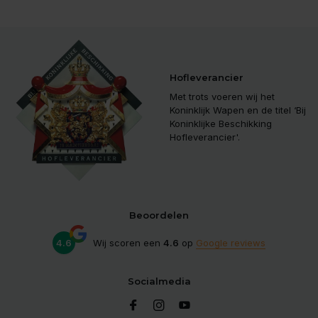
Hofleverancier
Met trots voeren wij het
Koninklijk Wapen en de titel ‘Bij
Koninklijke Beschikking
Hofleverancier'.
Beoordelen
4.6
Wij scoren een
4.6
op
Google reviews
Socialmedia