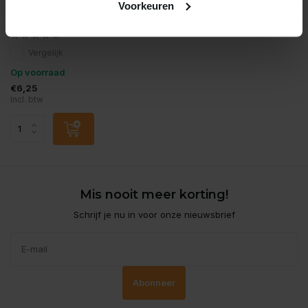
Voorkeuren
Albatros fishing luggage
small
Vergelijk
Op voorraad
€6,25
Incl. btw
Mis nooit meer korting!
Schrijf je nu in voor onze nieuwsbrief
Abonneer