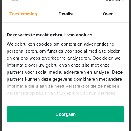
0
/
Based on 0 reviews
5
Toestemming
Details
Over
Er zijn nog geen reviews geschreven over dit product..
Schrijf je eigen review
Deze website maakt gebruik van cookies
We gebruiken cookies om content en advertenties te
personaliseren, om functies voor social media te bieden
Recent bekeken
en om ons websiteverkeer te analyseren. Ook delen we
informatie over uw gebruik van onze site met onze
partners voor social media, adverteren en analyse. Deze
partners kunnen deze gegevens combineren met andere
informatie die u aan ze heeft verstrekt of die ze hebben
verzameld op basis van uw gebruik van hun services.
Doorgaan
Albatros