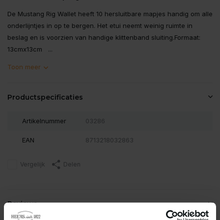
De Mustang Rig Wallet heeft 10 hersluitbare mapjes handig om alle
onderlijntjes in op te bergen. Het etui neemt weinig ruimte in
beslag en is voorzien van handige klittenband sluiting.Formaat:
13cmx13cm ...
Toon meer
Productspecificaties
Artikelnummer
03286
EAN
8713218032863
Vergelijk
Delen
Reviews