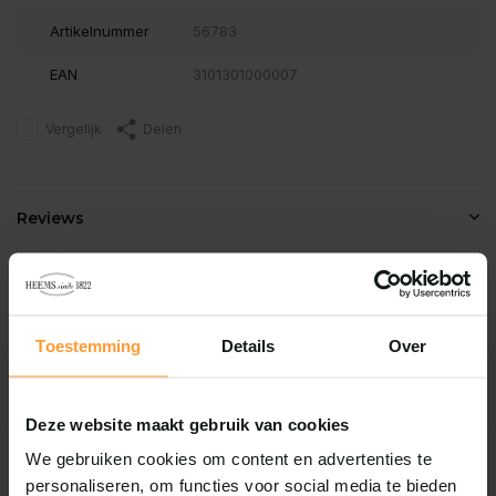
Artikelnummer
56783
EAN
3101301000007
Vergelijk
Delen
Reviews
0
/
Based on 0 reviews
5
Er zijn nog geen reviews geschreven over dit product..
Toestemming
Details
Over
Schrijf je eigen review
Deze website maakt gebruik van cookies
We gebruiken cookies om content en advertenties te
Recent bekeken
personaliseren, om functies voor social media te bieden