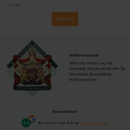
Abonneer
Hofleverancier
Met trots voeren wij het
Koninklijk Wapen en de titel ‘Bij
Koninklijke Beschikking
Hofleverancier'.
Beoordelen
4.6
Wij scoren een
4.6
op
Google reviews