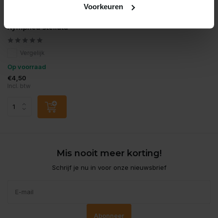
Voorkeuren
Moerings
Nymphea stellata
Vergelijk
Op voorraad
€4,50
Incl. btw
Mis nooit meer korting!
Schrijf je nu in voor onze nieuwsbrief
Abonneer