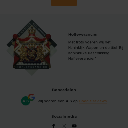
Hofleverancier
Met trots voeren wij het
Koninklijk Wapen en de titel ‘Bij
Koninklijke Beschikking
Hofleverancier'.
Beoordelen
4.6
Wij scoren een
4.6
op
Google reviews
Socialmedia