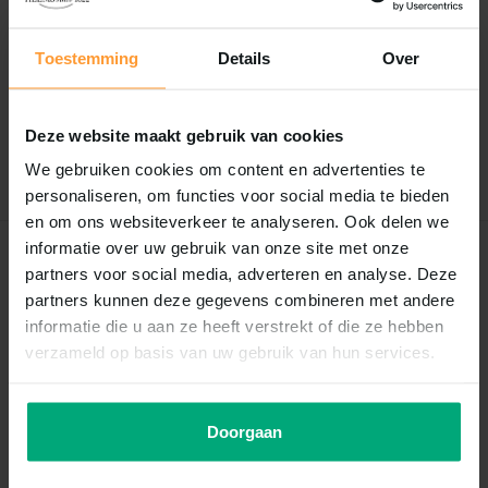
Reviews
Toestemming
Details
Over
0
/
Based on 0 reviews
5
Er zijn nog geen reviews geschreven over dit product..
Deze website maakt gebruik van cookies
Schrijf je eigen review
We gebruiken cookies om content en advertenties te
personaliseren, om functies voor social media te bieden
en om ons websiteverkeer te analyseren. Ook delen we
informatie over uw gebruik van onze site met onze
Recent bekeken
partners voor social media, adverteren en analyse. Deze
partners kunnen deze gegevens combineren met andere
informatie die u aan ze heeft verstrekt of die ze hebben
verzameld op basis van uw gebruik van hun services.
Doorgaan