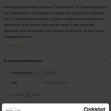
De Nymphaea stellata (ook wel “Thaise lotus” of “Dwarf Aquarium
Lily” genoemd) is een sierlijke knolplant die uitgroeit tot elegante
hart- of pijlvormige bladeren in groen, roodbruin tot dieprood. De
plant komt voort uit een bol/knol die deels in het substraat
geplaatst dient te worden (niet volledig begraven), en kan zowel
ondergedoken bla...
Toon meer
Productspecificaties
Artikelnummer
SFP2630
EAN
2855301000000
Vergelijk
Delen