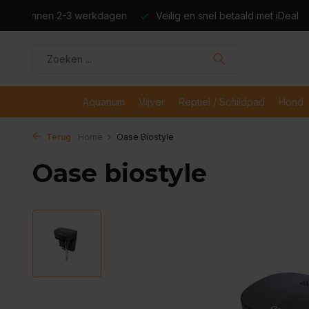
dagen
Veilig en snel betaald met iDeal
Boven de €50,- gr
Aquarium
Vijver
Reptiel / Schildpad
Hond
Terug
Home
Oase Biostyle
Oase biostyle