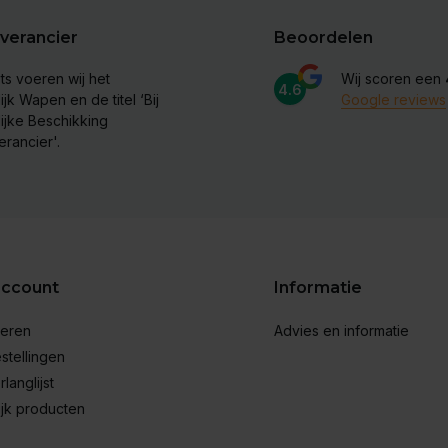
verancier
Beoordelen
ts voeren wij het
Wij scoren een
4.6
ijk Wapen en de titel ‘Bij
Google reviews
lijke Beschikking
erancier'.
account
Informatie
reren
Advies en informatie
stellingen
rlanglijst
ijk producten