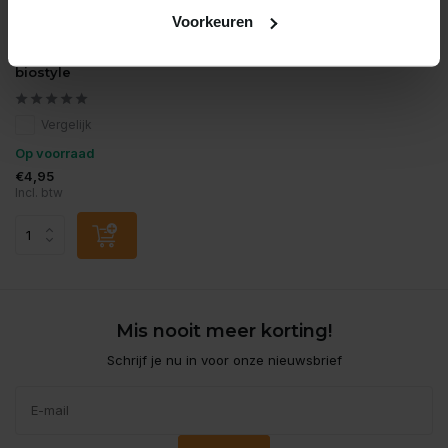
Voorkeuren
Oase
Oase cartridge booster
biostyle
Vergelijk
Op voorraad
€4,95
Incl. btw
Mis nooit meer korting!
Schrijf je nu in voor onze nieuwsbrief