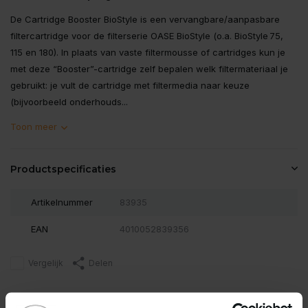
De Cartridge Booster BioStyle is een vervangbare/aanpasbare
filtercartridge voor de filterserie OASE BioStyle (o.a. BioStyle 75,
115 en 180). In plaats van vaste filtermousse of cartridges kun je
met deze “Booster”-cartridge zelf bepalen welk filtermateriaal je
gebruikt: je vult de cartridge met filtermedia naar keuze
(bijvoorbeeld onderhouds...
Toon meer
Productspecificaties
Artikelnummer
83935
EAN
4010052839356
Vergelijk
Delen