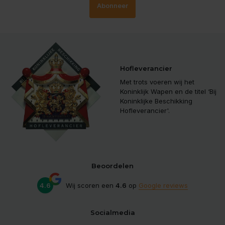
Abonneer
Hofleverancier
Met trots voeren wij het
Koninklijk Wapen en de titel ‘Bij
Koninklijke Beschikking
Hofleverancier'.
Beoordelen
4.6
Wij scoren een
4.6
op
Google reviews
Socialmedia