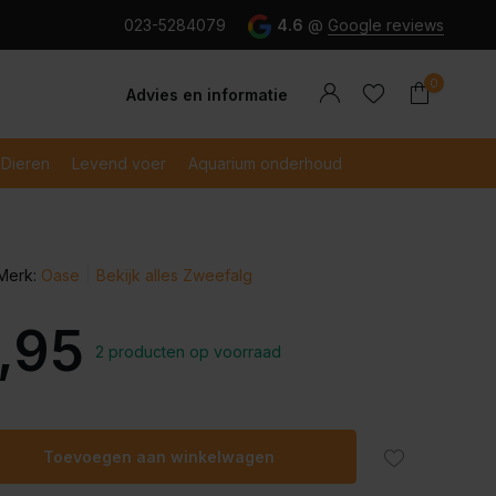
g en snel betaald met iDeal
023-5284079
4.6
@
Google reviews
0
Advies en informatie
Dieren
Levend voer
Aquarium onderhoud
Merk:
Oase
Bekijk alles Zweefalg
Account
Account
aanmaken
aanmaken
,95
2 producten op voorraad
Toevoegen aan winkelwagen