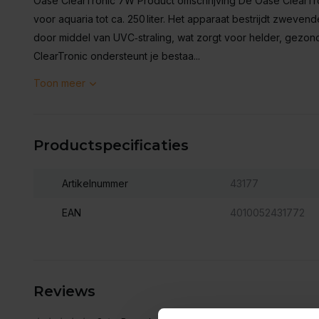
Oase ClearTronic 7W Product omschrijving De Oase ClearTr
voor aquaria tot ca. 250 liter. Het apparaat bestrijdt zweven
door middel van UVC‑straling, wat zorgt voor helder, gezo
ClearTronic ondersteunt je bestaa...
Toon meer
Productspecificaties
Artikelnummer
43177
EAN
4010052431772
Reviews