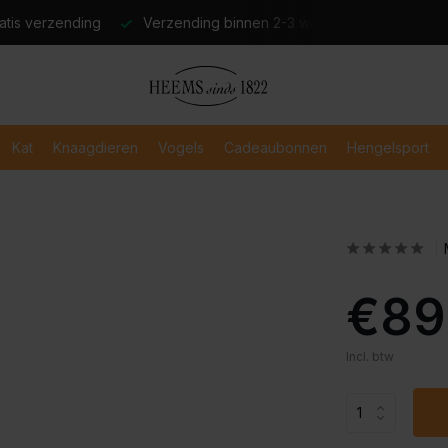
atis verzending
Verzending binnen 2-3 werkdagen
Veili
Kat
Knaagdieren
Vogels
Cadeaubonnen
Hengelsport
€89
Incl. btw