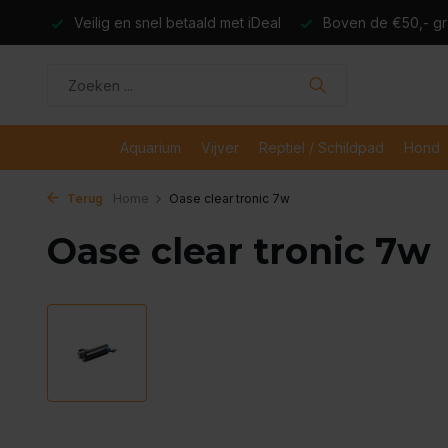
dagen
Veilig en snel betaald met iDeal
Boven de €50,- gr
Aquarium
Vijver
Reptiel / Schildpad
Hond
Terug
Home
Oase clear tronic 7w
Oase clear tronic 7w