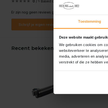
0
/
Based on 0 reviews
5
Er zijn nog geen reviews geschreven over dit product..
Toestemming
Schrijf je eigen review
Deze website maakt gebruik
We gebruiken cookies om cont
Recent bekeken
websiteverkeer te analyseren
media, adverteren en analys
verstrekt of die ze hebben v