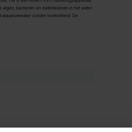
onic 7W is een extern UVC‑zuiveringsapparaat
de algen, bacteriën en ziektekiemen in het water
nd aquariumwater zonder troebelheid. De