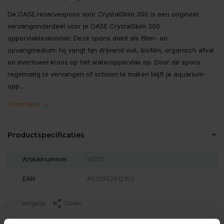
De OASE reservespons voor CrystalSkim 350 is een origineel
vervangonderdeel voor je OASE CrystalSkim 350
oppervlakteskimmer. Deze spons dient als filter- en
opvangmedium: hij vangt fijn drijvend vuil, biofilm, organisch afval
en eventueel kroos op het wateroppervlak op. Door de spons
regelmatig te vervangen of schoon te maken blijft je aquarium-
opp...
Toon meer
Productspecificaties
Artikelnummer
91210
EAN
4010052912103
Vergelijk
Delen