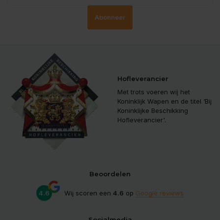
Abonneer
Hofleverancier
Met trots voeren wij het
Koninklijk Wapen en de titel ‘Bij
Koninklijke Beschikking
Hofleverancier'.
Beoordelen
4.6
Wij scoren een
4.6
op
Google reviews
Socialmedia