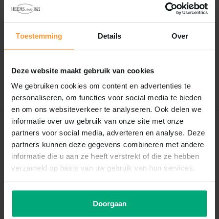
Reviews
Toestemming
Details
Over
0
/
Based on 0 reviews
5
Er zijn nog geen reviews geschreven over dit product..
Deze website maakt gebruik van cookies
Schrijf je eigen review
We gebruiken cookies om content en advertenties te
personaliseren, om functies voor social media te bieden
en om ons websiteverkeer te analyseren. Ook delen we
informatie over uw gebruik van onze site met onze
Recent bekeken
partners voor social media, adverteren en analyse. Deze
partners kunnen deze gegevens combineren met andere
informatie die u aan ze heeft verstrekt of die ze hebben
verzameld op basis van uw gebruik van hun services.
Doorgaan