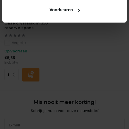
Voorkeuren
Oase
Oase crystalskim 350
reserve spons
Vergelijk
Op voorraad
€5,55
Incl. btw
Mis nooit meer korting!
Schrijf je nu in voor onze nieuwsbrief