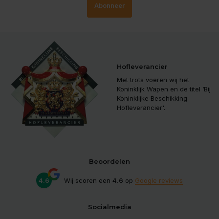
Abonneer
Hofleverancier
Met trots voeren wij het
Koninklijk Wapen en de titel ‘Bij
Koninklijke Beschikking
Hofleverancier'.
Beoordelen
4.6
Wij scoren een
4.6
op
Google reviews
Socialmedia