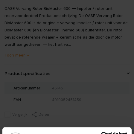
OASE Vervang Rotor BioMaster 600 — Impeller / rotor‑unit
reserveonderdeel Productomschrijving De OASE Vervang Rotor
BioMaster 600 is de originele vervang‑impeller / rotor‑unit voor de
BioMaster 600 (en BioMaster Thermo 600) buitenfilter. De rotor
bevat de roterende waaier + keramische as die door de motor
wordt aangedreven — het hart va...
Toon meer
Productspecificaties
Artikelnummer
45145
EAN
4010052451459
Vergelijk
Delen