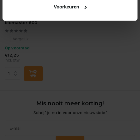
Voorkeuren
Oase
Oase vervang rotor
biomaster 600
Vergelijk
Op voorraad
€12,25
Incl. btw
Mis nooit meer korting!
Schrijf je nu in voor onze nieuwsbrief