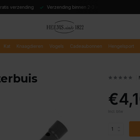
atis verzending
Verzending binnen 2-3 werkdagen
Veili
Kat
Knaagdieren
Vogels
Cadeaubonnen
Hengelsport
terbuis
€4,
Incl. btw