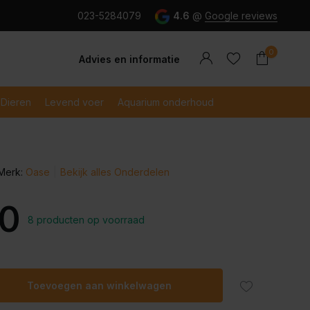
g en snel betaald met iDeal
023-5284079
4.6
@
Google reviews
0
Advies en informatie
Dieren
Levend voer
Aquarium onderhoud
Merk:
Oase
Bekijk alles Onderdelen
Account
Account
aanmaken
aanmaken
10
8 producten op voorraad
Toevoegen aan winkelwagen