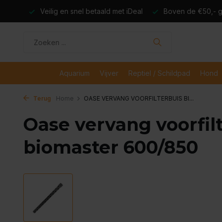
dagen
Veilig en snel betaald met iDeal
Boven de €50,- gr
Aquarium
Vijver
Reptiel / Schildpad
Hond
Terug
Home
OASE VERVANG VOORFILTERBUIS BI...
Oase vervang voorfil
biomaster 600/850