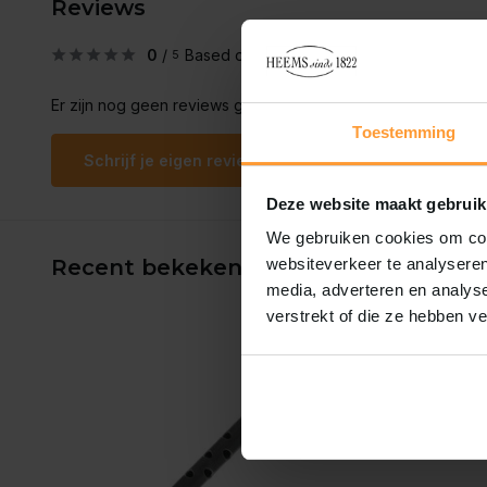
Reviews
0
/
Based on 0 reviews
5
Er zijn nog geen reviews geschreven over dit product..
Toestemming
Schrijf je eigen review
Deze website maakt gebruik
We gebruiken cookies om cont
Recent bekeken
websiteverkeer te analyseren
media, adverteren en analys
verstrekt of die ze hebben v