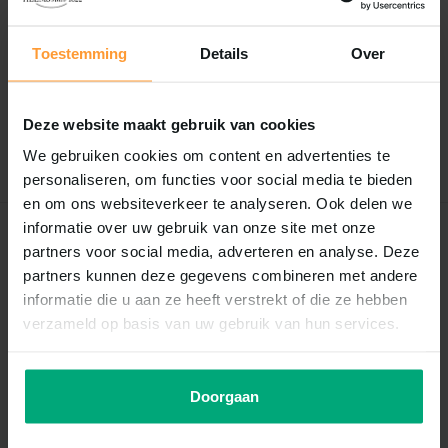
Reviews
Toestemming
Details
Over
0
/
Based on 0 reviews
5
Er zijn nog geen reviews geschreven over dit product..
Deze website maakt gebruik van cookies
Schrijf je eigen review
We gebruiken cookies om content en advertenties te
personaliseren, om functies voor social media te bieden
en om ons websiteverkeer te analyseren. Ook delen we
informatie over uw gebruik van onze site met onze
Recent bekeken
partners voor social media, adverteren en analyse. Deze
partners kunnen deze gegevens combineren met andere
informatie die u aan ze heeft verstrekt of die ze hebben
verzameld op basis van uw gebruik van hun services.
Doorgaan