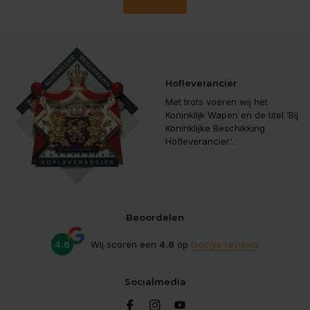
Hofleverancier
Met trots voeren wij het
Koninklijk Wapen en de titel ‘Bij
Koninklijke Beschikking
Hofleverancier'.
Beoordelen
4.6
Wij scoren een
4.6
op
Google reviews
Socialmedia