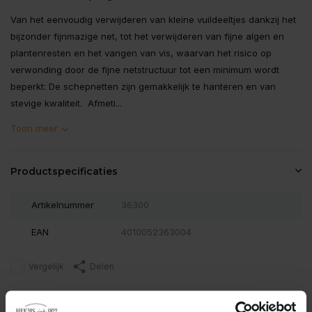
Van het eenvoudig verwijderen van kleine vuildeeltjes dankzij het
bijzonder fijnmazige net, tot het verwijderen van fijne algen en
plantenresten en het vangen van vis, waarvan het risico op
verwonding door de fijne netstructuur tot een minimum wordt
beperkt: De schepnetten zijn gemakkelijk te hanteren en van
stevige kwaliteit.​ Afmeti...
Toon meer
Productspecificaties
Artikelnummer
36300
EAN
4010052363004
Vergelijk
Delen