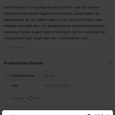
De PondoVac 4 is krachtig en kan tot 5000 l per uur zonder
onderbreking worden ingezet in tuinvijvers, zwembaden en
zwemvijvers, en als waterzuiger in huis. Dit wordt onder meer
mogelijk gemaakt door het gepatenteerde tweekamersysteem,
waarmee hij kan zuigen tijdens het legen van de container. Een
transparante buis zorgt voor een comfortabele cont...
Toon meer
Productspecificaties
Artikelnummer
50388
EAN
4010052503882
Vergelijk
Delen