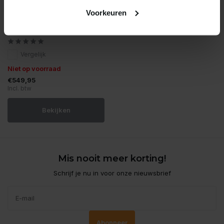
Voorkeuren
Oase
Oase pondovac 4
Vergelijk
Niet op voorraad
€549,95
Incl. btw
Bekijken
Mis nooit meer korting!
Schrijf je nu in voor onze nieuwsbrief
Abonneer