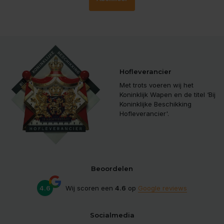
Hofleverancier
Met trots voeren wij het
Koninklijk Wapen en de titel ‘Bij
Koninklijke Beschikking
Hofleverancier'.
Beoordelen
4.6
Wij scoren een
4.6
op
Google reviews
Socialmedia