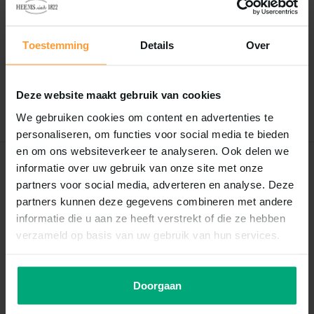
Reviews
0
/
Based on 0 reviews
5
Toestemming
Details
Over
Er zijn nog geen reviews geschreven over dit product..
Deze website maakt gebruik van cookies
Schrijf je eigen review
We gebruiken cookies om content en advertenties te
personaliseren, om functies voor social media te bieden
en om ons websiteverkeer te analyseren. Ook delen we
informatie over uw gebruik van onze site met onze
Recent bekeken
partners voor social media, adverteren en analyse. Deze
partners kunnen deze gegevens combineren met andere
informatie die u aan ze heeft verstrekt of die ze hebben
verzameld op basis van uw gebruik van hun services.
Doorgaan