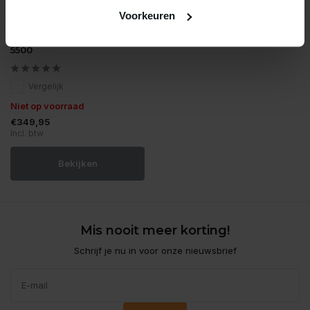
Voorkeuren
Oase
Oase aquamax eco classic
5500
Vergelijk
Niet op voorraad
€349,95
Incl. btw
Bekijken
Mis nooit meer korting!
Schrijf je nu in voor onze nieuwsbrief