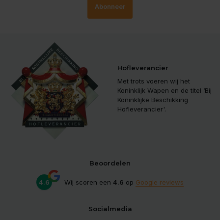
Abonneer
Hofleverancier
Met trots voeren wij het
Koninklijk Wapen en de titel ‘Bij
Koninklijke Beschikking
Hofleverancier'.
Beoordelen
4.6
Wij scoren een
4.6
op
Google reviews
Socialmedia