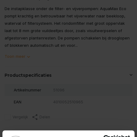
De instapklasse onder de filter- en vijverpompen: AquaMax Eco
pompt krachtig en betrouwbaar het vijverwater naar beekloop,
waterval of filtersysteem. Het rondomfilter met groot oppervlak
laat tot 8 mm grote vuildeeltjes door, zoals visuitwerpselen of
afgestorven plantenresten. De pompen schakelen bij drooglopen
of blokkeren automatisch uit en voor...
Toon meer
Productspecificaties
Artikelnummer
51096
EAN
4010052510965
Vergelijk
Delen