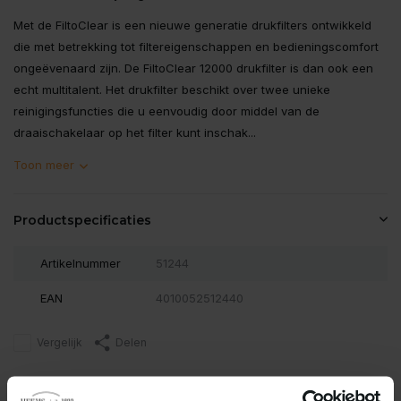
Met de FiltoClear is een nieuwe generatie drukfilters ontwikkeld
die met betrekking tot filtereigenschappen en bedieningscomfort
ongeëvenaard zijn. De FiltoClear 12000 drukfilter is dan ook een
echt multitalent. Het drukfilter beschikt over twee unieke
reinigingsfuncties die u eenvoudig door middel van de
draaischakelaar op het filter kunt inschak...
Toon meer
Productspecificaties
Artikelnummer
51244
EAN
4010052512440
Vergelijk
Delen