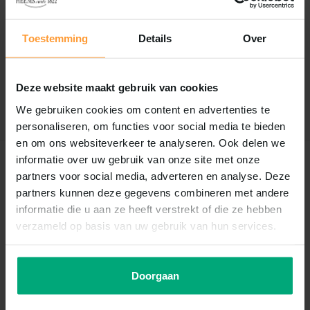
Reviews
0
/
Based on 0 reviews
Toestemming
Details
Over
5
Er zijn nog geen reviews geschreven over dit product..
Deze website maakt gebruik van cookies
Schrijf je eigen review
We gebruiken cookies om content en advertenties te
personaliseren, om functies voor social media te bieden
en om ons websiteverkeer te analyseren. Ook delen we
informatie over uw gebruik van onze site met onze
Recent bekeken
partners voor social media, adverteren en analyse. Deze
partners kunnen deze gegevens combineren met andere
sale 0%
informatie die u aan ze heeft verstrekt of die ze hebben
verzameld op basis van uw gebruik van hun services.
Doorgaan