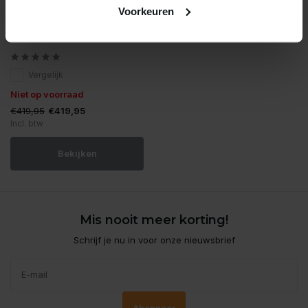
Voorkeuren
Oase
Oase filtoclear 12000
Vergelijk
Niet op voorraad
€419,95
€419,95
Incl. btw
Bekijken
Mis nooit meer korting!
Schrijf je nu in voor onze nieuwsbrief
Abonneer