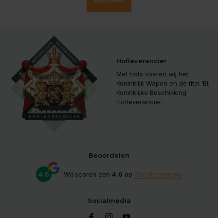
Hofleverancier
Met trots voeren wij het
Koninklijk Wapen en de titel ‘Bij
Koninklijke Beschikking
Hofleverancier'.
Beoordelen
4.6
Wij scoren een
4.6
op
Google reviews
Socialmedia